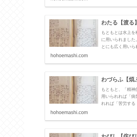
的である」という
（３）のように「
わたる【渡る
もともとは水上を
に用いられました
とにも広く用いら
古になっても「水
hohoemashi.com
わづらふ【煩
もともと、「精神
用いられれば「病
れれば「苦労する
hohoemashi.com
わびし【侘び