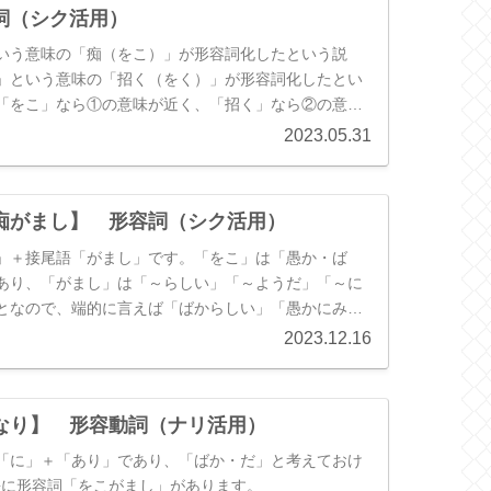
詞（シク活用）
いう意味の「痴（をこ）」が形容詞化したという説
」という意味の「招く（をく）」が形容詞化したとい
「をこ」なら①の意味が近く、「招く」なら②の意味
ます。古くは①の意味が多いのですが、平安時代には
2023.05.31
多くなります。中世に入ると、再び①が優勢になりま
痴がまし】 形容詞（シク活用）
」＋接尾語「がまし」です。「をこ」は「愚か・ば
あり、「がまし」は「～らしい」「～ようだ」「～に
となので、端的に言えば「ばからしい」「愚かにみえ
なります。
2023.12.16
なり】 形容動詞（ナリ活用）
「に」＋「あり」であり、「ばか・だ」と考えておけ
語に形容詞「をこがまし」があります。