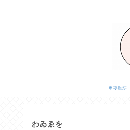
重要単語
わゐゑを