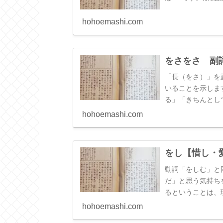
hohoemashi.com
をさをさ 副
「長（をさ）」を
いることを示しま
る」「きちんとし
ば、「幼し（をさ
hohoemashi.com
であることを示す
す。ただ、実際の
「めったに（～な
をし【惜し・
いう意味で用いる
動詞「をしむ」と
だ」と思う気持ち
るということは、
ちと表裏一体なの
hohoemashi.com
す。