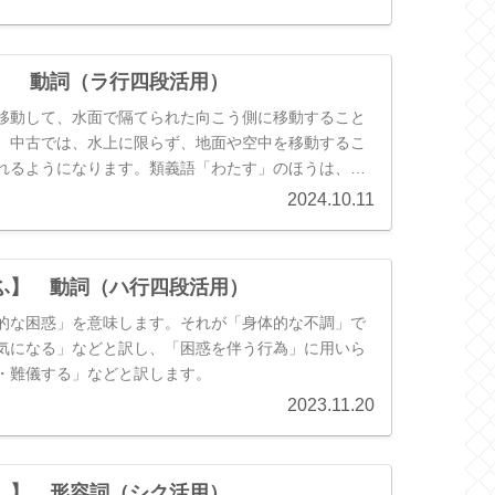
ことから、（２）のように「本格的」と訳したり、
特別」と訳すこともあります。
】 動詞（ラ行四段活用）
移動して、水面で隔てられた向こう側に移動すること
。中古では、水上に限らず、地面や空中を移動するこ
れるようになります。類義語「わたす」のほうは、中
上」を移動することにほぼ限定されます。
2024.10.11
ふ】 動詞（ハ行四段活用）
的な困惑」を意味します。それが「身体的な不調」で
気になる」などと訳し、「困惑を伴う行為」に用いら
・難儀する」などと訳します。
2023.11.20
し】 形容詞（シク活用）