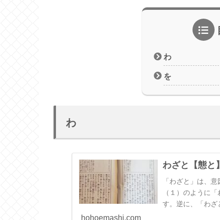
わ
を
わ
わざと【態と
「わざと」は、意
（１）のように「
す。逆に、「わざ
は、意識的ではな
hohoemashi.com