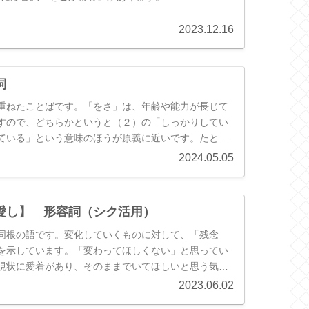
2023.12.16
詞
重ねたことばです。「をさ」は、年齢や能力が長じて
すので、どちらかというと（２）の「しっかりしてい
ている」という意味のほうが原義に近いです。たとえ
なし）」という語は、この「長（をさ）」が「無し」
2024.05.05
ことから、「年少だ・幼稚だ」という意味になりま
用例としては、下に打消表現を伴い、（１）のように
い）・ほとんど（～ない）・なかなか（～ない）」と
愛し】 形容詞（シク活用）
ことがほとんどです。
同根の語です。変化していくものに対して、「残念
を示しています。「変わってほしくない」と思ってい
現状に愛着があり、そのままでいてほしいと思う気持
で、「いとしい」「かわいい」と訳すこともありま
2023.06.02