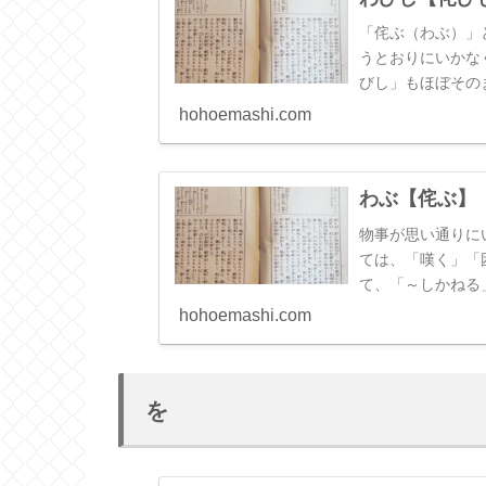
「侘ぶ（わぶ）」
うとおりにいかな
びし」もほぼその
hohoemashi.com
わぶ【侘ぶ】
物事が思い通りに
ては、「嘆く」「
て、「～しかねる
す。
hohoemashi.com
を