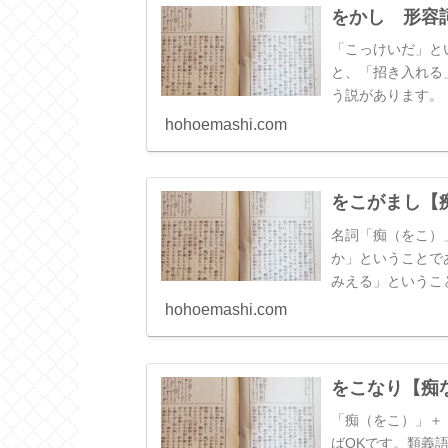
をかし 形容
「こっけいだ」と
と、「招き入れる
う説があります。
が近いことになり
hohoemashi.com
②③④の使い方が
す。
をこがまし【
名詞「痴（をこ）
か」ということで
みえる」というこ
る」という意味に
hohoemashi.com
をこなり【痴
「痴（をこ）」＋
ばOKです。類義