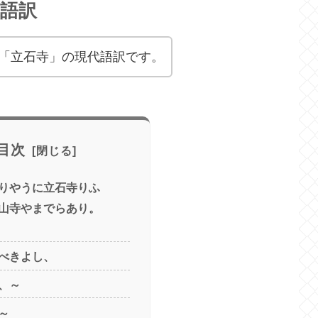
語訳
「立石寺」の現代語訳です。
目次
りやうに立石寺りふ
山寺やまでらあり。
べきよし、
、～
～