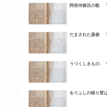
阿倍仲麻呂の歌 
だまされた基俊 
うつくしきもの 
をりふしの移り変