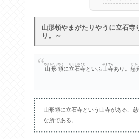
山形領やまがたりやうに立石寺
り。～
やまがたりやう
りふしやくじ
やまでら
じか
山形領
に
立石寺
といふ
山寺
あり。
慈
山形領に立石寺という山寺がある。慈
な所である。