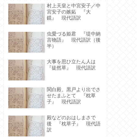
村上天皇と中宮安子／中
宮安子の嫉妬 『大
鏡』 現代語訳
虫愛づる姫君 『堤中納
言物語』 現代語訳（後
半）
大事を思ひ立たん人は
『徒然草』 現代語訳
関白殿、黒戸より出でさ
せたまふとて 『枕草
子』 現代語訳
殿などのおはしまさで
後 『枕草子』 現代語
訳