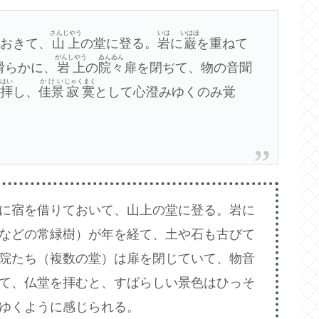
さんじやう
いは
いはほ
りおきて、
山上
の堂に登る。
岩
に
巌
を重ねて
がんしやう
ゐんゐん
滑らかに、
岩上
の
院々
扉を閉ぢて、物の音聞
はい
かけい
じゃくまく
を
拝
し、
佳景
寂寞
として心澄みゆくのみ覚
に宿を借りておいて、山上の堂に登る。岩に
などの常緑樹）が年を経て、土や石も古びて
院たち（複数の堂）は扉を閉じていて、物音
て、仏堂を拝むと、すばらしい景色はひっそ
ゆくように感じられる。