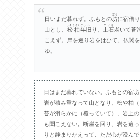
ぼう
日いまだ暮れず。ふもとの
坊
に宿借
しようはく
とし
ふ
どせき
山とし、
松柏
年
旧
り、
土石
老いて苔
こえず。岸を巡り岩をはひて、仏閣
ゆ。
日はまだ暮れていない。ふもとの宿坊
岩が積み重なって山となり、松や柏（
苔が滑らかに（覆っていて）、岩上の
も聞こえない。断崖を回り、岩を這っ
りと静まりかえって、ただ心が澄んで