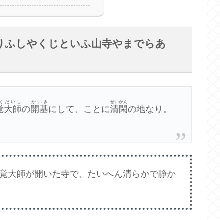
りふしやくじといふ山寺やまでらあ
くだいし
かいき
せいかん
覚大師
の
開基
にして、ことに
清閑
の地なり。
覚大師が開いた寺で、たいへん清らかで静か