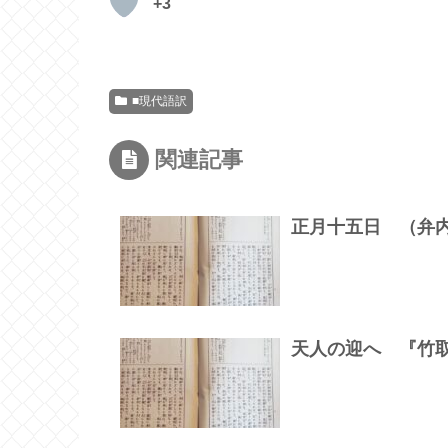
+3
■現代語訳
関連記事
正月十五日 （弁
天人の迎へ 『竹