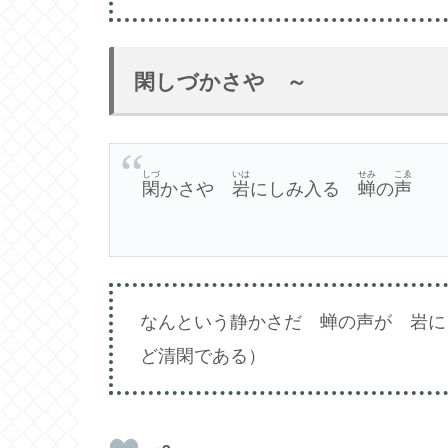
閑しづかさや ～
しづ
いは
せみ
こゑ
閑
かさや
岩
にしみ入る
蝉
の
声
なんという静かさだ 蝉の声が 岩に
ど清閑である）