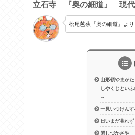
立石寺 『奥の細道』 現代
松尾芭蕉『奥の細道』より
山形領やまがた
しやくじといふ
～
一見いつけんす
日いまだ暮れず
閑しづかさや 