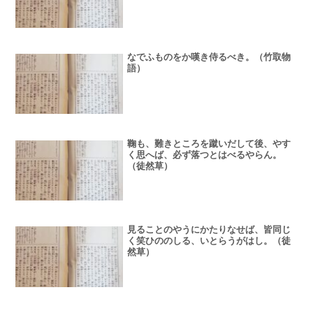
き。（堤中納言物語）
なでふものをか嘆き侍るべき。（竹取物
語）
鞠も、難きところを蹴いだして後、やす
く思へば、必ず落つとはべるやらん。
（徒然草）
見ることのやうにかたりなせば、皆同じ
く笑ひののしる、いとらうがはし。（徒
然草）