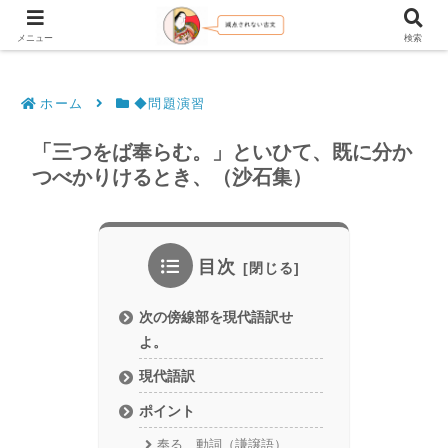
文法解説・逐語訳（現代語訳・口語訳）
メニュー
検索
ホーム
◆問題演習
「三つをば奉らむ。」といひて、既に分か
つべかりけるとき、（沙石集）
目次
次の傍線部を現代語訳せ
よ。
現代語訳
ポイント
奉る 動詞（謙譲語）