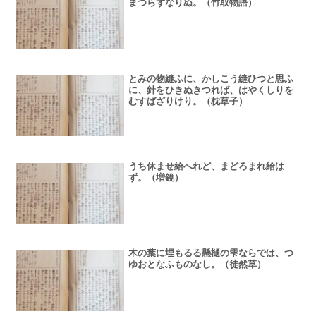
まつらずなりぬ。（竹取物語）
とみの物縫ふに、かしこう縫ひつと思ふ
に、針をひきぬきつれば、はやくしりを
むすばざりけり。（枕草子）
うち休ませ給へれど、まどろまれ給は
ず。（増鏡）
木の葉に埋もるる懸樋の雫ならでは、つ
ゆおとなふものなし。（徒然草）