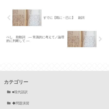
すでに【既に・已に】 副詞
べし 助動詞 ― 常識的に考えて／論理
的に判断して ―
カテゴリー
■現代語訳
◆問題演習