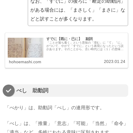
なお、「すでに」の後ろに「断定の助動詞」
がある場合には、「まさしく」「まさに」な
どと訳すことが多くなります。
すでに【既に・已に】 副詞
「ことが落ち着く」という意味の「澄む」に「て」「に」
がついて、やがて「すでに」という表現になったという説
があります。そのことから、古い時代には（１）の意味で
用いられました。漢文の「既き」を訓読する際にこの「す
でに」を用いたので、「既」の文字が担っていた（２）の
意味でも用いられるようになったようです。
2023.01.24
hohoemashi.com
べし 助動詞
「べかり」は、助動詞「べし」の連用形です。
「べし」は、「推量」「意志」「可能」「当然」「命令」
「適当」など、多岐にわたる意味に区別されます。