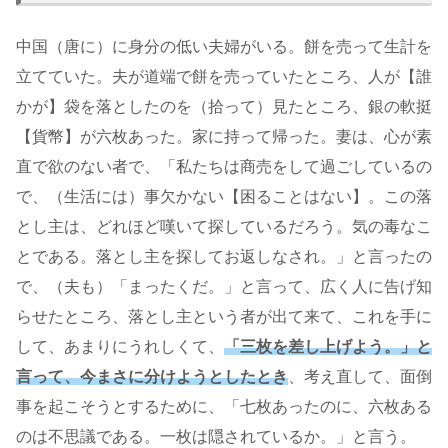
中国（唐に）に身分の低い夫婦がいる。餅を売って生計を
立てていた。夫が道端で餅を売っていたところ、人が【誰
かが】袋を落としたのを（拾って）見たところ、銀の軟挺
【貨幣】が六枚あった。家に持って帰った。妻は、心が素
直で欲のない者で、「私たちは商売をして過ごしているの
で、（生活には）事欠かない【困ることはない】。この落
とし主は、どれほど嘆いて探しているだろう。気の毒なこ
とである。落とし主を探してお返しなされ。」と言ったの
で、（夫も）「まったくだ。」と言って、広く人に告げ知
らせたところ、落とし主という者が出て来て、これを手に
して、あまりにうれしくて、
「三枚を差し上げよう。」と
言って、今まさに分けようとしたとき
、考え直して、面倒
事を起こそうとするために、「七枚あったのに、六枚ある
のは不思議である。一枚は隠されているか。」と言う。