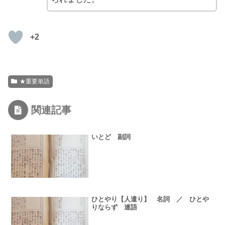
+2
★重要単語
関連記事
いとど 副詞
ひとやり【人遣り】 名詞 ／ ひとや
りならず 連語