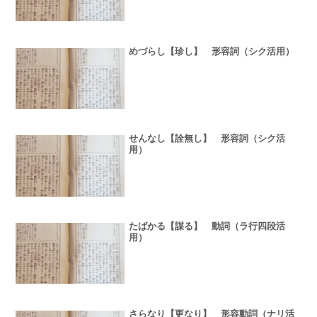
めづらし【珍し】 形容詞（シク活用）
せんなし【詮無し】 形容詞（シク活
用）
たばかる【謀る】 動詞（ラ行四段活
用）
さらなり【更なり】 形容動詞（ナリ活