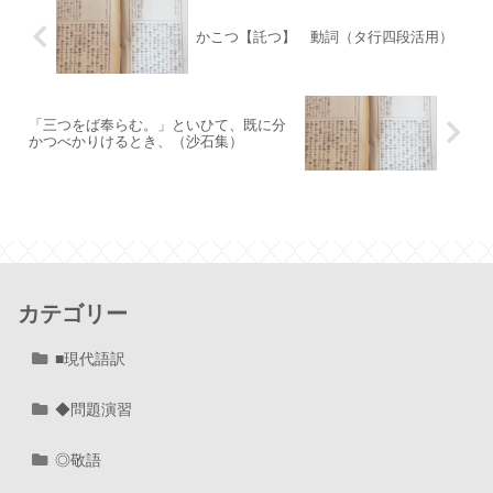
かこつ【託つ】 動詞（タ行四段活用）
「三つをば奉らむ。」といひて、既に分
かつべかりけるとき、（沙石集）
カテゴリー
■現代語訳
◆問題演習
◎敬語