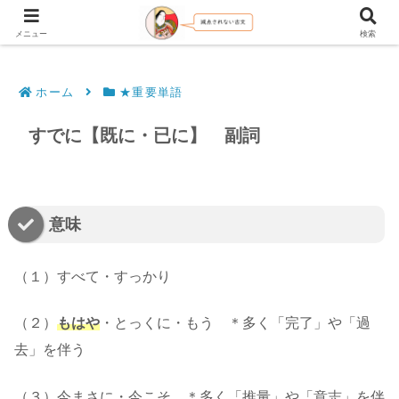
文法解説・逐語訳（現代語訳・口語訳）
メニュー
検索
ホーム
★重要単語
すでに【既に・已に】 副詞
意味
（１）すべて・すっかり
（２）
もはや
・とっくに・もう ＊多く「完了」や「過
去」を伴う
（３）今まさに・今こそ ＊多く「推量」や「意志」を伴