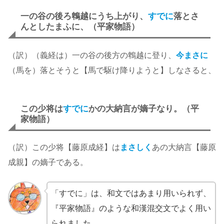
一の谷の後ろ鵯越にうち上がり、
すでに
落とさ
んとしたまふに、（平家物語）
（訳）（義経は）一の谷の後方の鵯越に登り、
今まさに
（馬を）落とそうと【馬で駆け降りようと】しなさると、
この少将は
すでに
かの大納言が嫡子なり。（平
家物語）
（訳）この少将【藤原成経】は
まさしく
あの大納言【藤原
成親】の嫡子である。
「すでに」は、和文ではあまり用いられず、
『平家物語』のような和漢混交文でよく用い
られました。