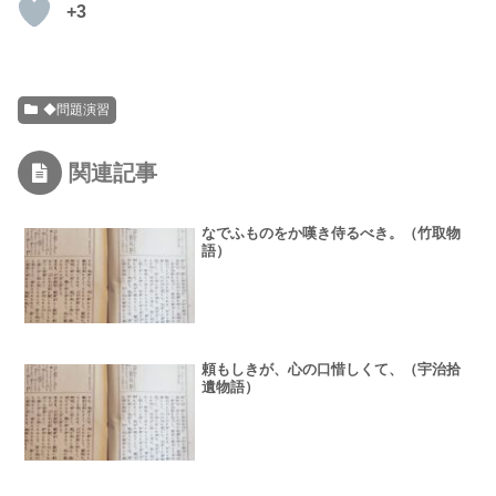
+3
◆問題演習
関連記事
なでふものをか嘆き侍るべき。（竹取物
語）
頼もしきが、心の口惜しくて、（宇治拾
遺物語）