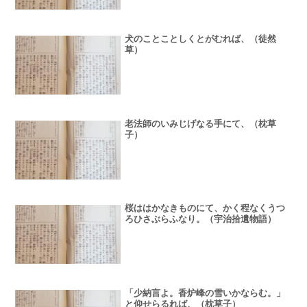
犬のことことしくとがむれば、（徒然
草）
老法師のいみじげなる手にて、（枕草
子）
桜ははかなきものにて、かく程なくうつ
ろひさぶらふなり。（宇治拾遺物語）
「少納言よ。香炉峰の雪いかならむ。」
と仰せらるれば、（枕草子）