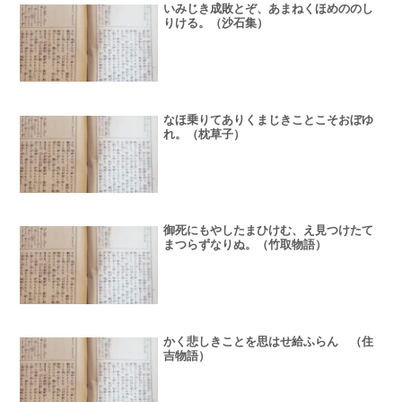
いみじき成敗とぞ、あまねくほめののし
りける。（沙石集）
なほ乗りてありくまじきことこそおぼゆ
れ。（枕草子）
御死にもやしたまひけむ、え見つけたて
まつらずなりぬ。（竹取物語）
かく悲しきことを思はせ給ふらん （住
吉物語）