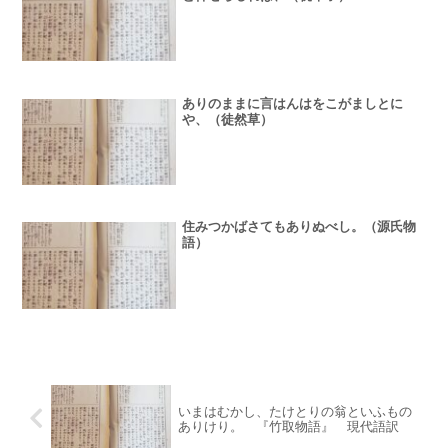
ありのままに言はんはをこがましとに
や、（徒然草）
住みつかばさてもありぬべし。（源氏物
語）
いまはむかし、たけとりの翁といふもの
ありけり。 『竹取物語』 現代語訳