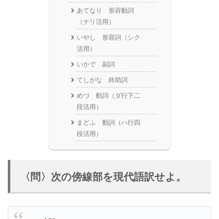
あてなり 形容動詞
（ナリ活用）
いやし 形容詞（シク
活用）
いかで 副詞
てしがな 終助詞
めづ 動詞（ダ行下二
段活用）
まどふ 動詞（ハ行四
段活用）
〈問〉次の傍線部を現代語訳せよ。