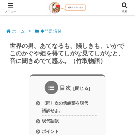
文法解説・逐語訳（現代語訳・口語訳）
メニュー
検索
ホーム
◆問題演習
世界の男、あてなるも、賤しきも、いかで
このかぐや姫を得てしがな見てしがなと、
音に聞きめでて惑ふ。（竹取物語）
目次
〈問〉次の傍線部を現代
語訳せよ。
現代語訳
ポイント