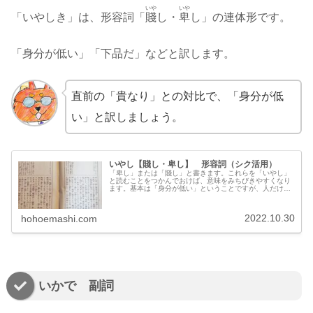
いや
いや
「いやしき」は、形容詞「
賤
し・
卑
し」の連体形です。
「身分が低い」「下品だ」などと訳します。
直前の「貴なり」との対比で、「身分が低
い」と訳しましょう。
いやし【賤し・卑し】 形容詞（シク活用）
「卑し」または「賤し」と書きます。これらを「いやし」
と読むことをつかんでおけば、意味をみちびきやすくなり
ます。基本は「身分が低い」ということですが、人だけで
はなく、建物などにも使用します。格が低いということか
ら、「みすぼらしい・貧しい・下品だ」といった訳にもな
りますので、文脈に応じて訳しましょう。対義語は「貴な
2022.10.30
hohoemashi.com
り（あてなり）」です。
いかで 副詞