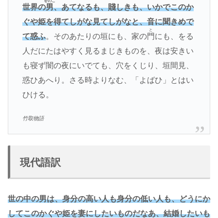
をのこ
世界の
男
、あてなるも、賤しきも、いかでこのか
ぐや姫を得てしがな見てしがなと、音に聞きめで
と
て惑ふ
。そのあたりの垣にも、家の
門
にも、をる
人だにたはやすく見るまじきものを、夜は安きい
も寝ず闇の夜にいでても、穴をくじり、垣間見、
惑ひあへり。さる時よりなむ、「よばひ」とはい
ひける。
竹取物語
現代語訳
世の中の男は、身分の高い人も身分の低い人も、どうにか
してこのかぐや姫を妻にしたいものだなあ、結婚したいも