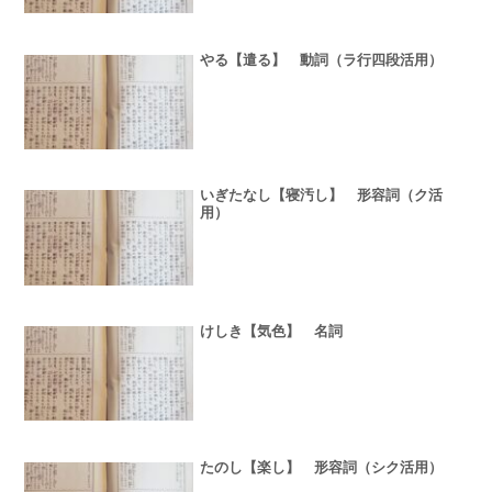
やる【遣る】 動詞（ラ行四段活用）
いぎたなし【寝汚し】 形容詞（ク活
用）
けしき【気色】 名詞
たのし【楽し】 形容詞（シク活用）