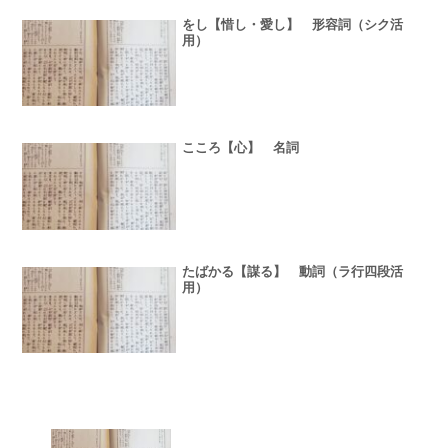
をし【惜し・愛し】 形容詞（シク活
用）
こころ【心】 名詞
たばかる【謀る】 動詞（ラ行四段活
用）