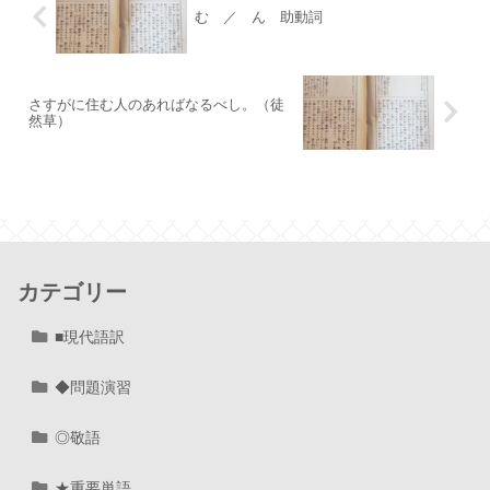
む ／ ん 助動詞
さすがに住む人のあればなるべし。（徒
然草）
カテゴリー
■現代語訳
◆問題演習
◎敬語
★重要単語