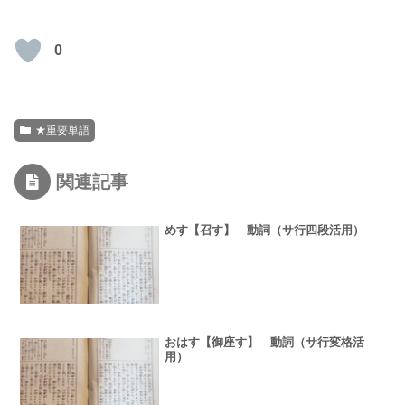
0
★重要単語
関連記事
めす【召す】 動詞（サ行四段活用）
おはす【御座す】 動詞（サ行変格活
用）