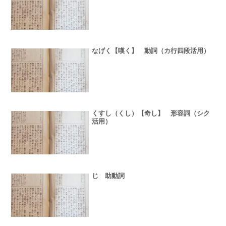
なげく【嘆く】 動詞（カ行四段活用）
くすし（くし）【奇し】 形容詞（シク
活用）
じ 助動詞