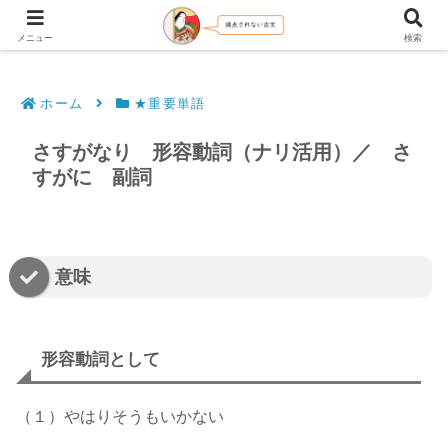
文法解説・逐語訳（現代語訳・口語訳）
メニュー
検索
ホーム
★重要単語
さすがなり 形容動詞（ナリ活用）／ さ
すがに 副詞
意味
形容動詞として
（１）やはりそうもいかない