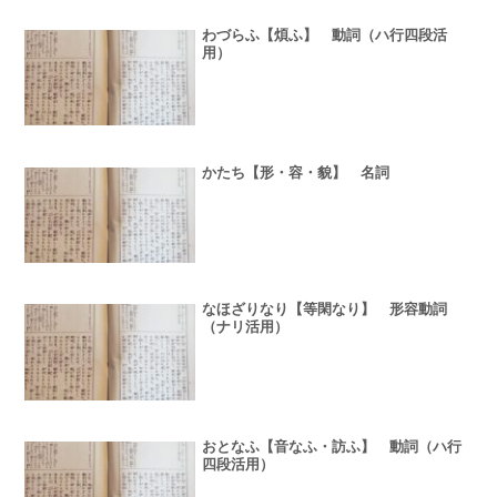
わづらふ【煩ふ】 動詞（ハ行四段活
用）
かたち【形・容・貌】 名詞
なほざりなり【等閑なり】 形容動詞
（ナリ活用）
おとなふ【音なふ・訪ふ】 動詞（ハ行
四段活用）