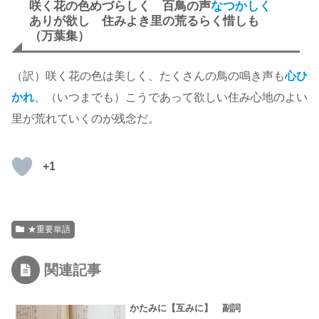
咲く花の色めづらしく 百鳥の声
なつかしく
ありが欲し 住みよき里の荒るらく惜しも
（万葉集）
（訳）咲く花の色は美しく、たくさんの鳥の鳴き声も
心ひ
かれ
、（いつまでも）こうであって欲しい住み心地のよい
里が荒れていくのが残念だ。
+1
★重要単語
関連記事
かたみに【互みに】 副詞