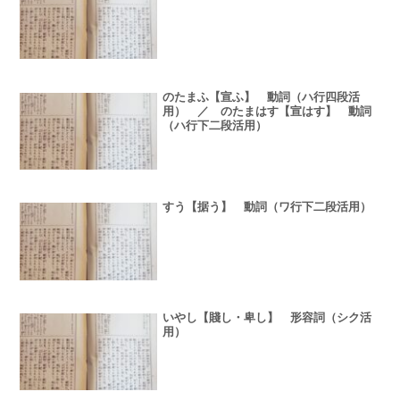
のたまふ【宣ふ】 動詞（ハ行四段活
用） ／ のたまはす【宣はす】 動詞
（ハ行下二段活用）
すう【据う】 動詞（ワ行下二段活用）
いやし【賤し・卑し】 形容詞（シク活
用）