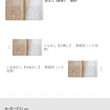
あまた【数多】 副詞
くちをし【口惜し】 形容詞（シク活
用）
いまめかし【今めかし】 形容詞（シク
活用）
カテゴリー