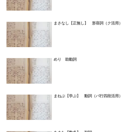
まさなし【正無し】 形容詞（ク活用）
めり 助動詞
まねぶ【学ぶ】 動詞（バ行四段活用）