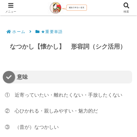
文法解説・逐語訳（現代語訳・口語訳）
メニュー
検索
ホーム
★重要単語
なつかし【懐かし】 形容詞（シク活用）
意味
① 近寄っていたい・離れたくない・手放したくない
② 心ひかれる・親しみやすい・魅力的だ
③ （昔が）なつかしい