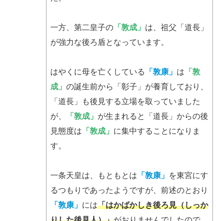
一方、第二皇子の
「敦成」
は、祖父「道長」
が強力な後ろ盾となっています。
はやくに母を亡くしている
「敦康」
は
「敦
成」
の誕生前から「彰子」が養育しており、
「道長」も後見する立場を取っていました
が、
「敦成」
が生まれると「道長」からの後
見態度は
「敦成」
に集中することになりま
す。
一条天皇は、もともとは
「敦康」
を東宮にす
るつもりであったようですが、前述のとおり
「敦康」
には
「はかばかしき後ろ見（しっか
りした後見人）」
がおりませんでしたので、