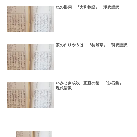
ねの掛詞 『大和物語』 現代語訳
家の作りやうは 『徒然草』 現代語訳
いみじき成敗 正直の徳 『沙石集』
現代語訳