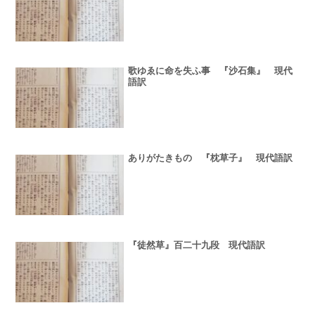
歌ゆゑに命を失ふ事 『沙石集』 現代
語訳
ありがたきもの 『枕草子』 現代語訳
『徒然草』百二十九段 現代語訳