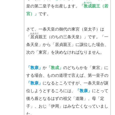
あつひら
皇の第二皇子を出産します。
「
敦成
親王（若
宮）」
です。
さて、一条天皇の御代の東宮（皇太子）は
おきさだ
「
居貞
親王（のちの三条天皇）」です。「一
条天皇」から「居貞親王」に譲位した場合、
次の「東宮」を決めなければなりません。
「敦康」
か
「敦成」
のどちらかを「東宮」に
する場合、ものの道理で言えば、第一皇子の
「敦康」
になるところですが、一条天皇が譲
位しようとするころには、
「敦康」
にとって
後ろ盾となるはずの祖父「道隆」、母「定
子」、おじ「伊周」はみな亡くなっていまし
た。