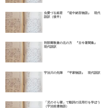
虫愛づる姫君 『堤中納言物語』 現代
語訳（後半）
刑部卿敦兼の北の方 『古今著聞集』
現代語訳
宇治川の先陣 『平家物語』 現代語訳
「児のそら寝」で動詞の活用行を学ぼう
（宇治拾遺物語）