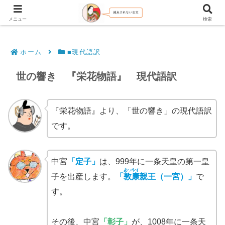
文法解説・逐語訳（現代語訳・口語訳）
メニュー
検索
ホーム
■現代語訳
世の響き 『栄花物語』 現代語訳
『栄花物語』より、「世の響き」の現代語訳
です。
中宮
「定子」
は、999年に一条天皇の第一皇
あつやす
子を出産します。
「
敦康
親王（一宮）」
で
す。
その後、中宮
「彰子」
が、1008年に一条天