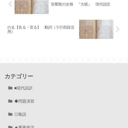
宣耀殿の女御 『大鏡』 現代語訳
のる【告る・宣る】 動詞（ラ行四段活
用）
カテゴリー
■現代語訳
◆問題演習
◎敬語
★重要単語