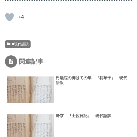
+4
■現代語訳
関連記事
円融院の御はての年 『枕草子』 現代
語訳
帰京 『土佐日記』 現代語訳