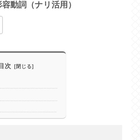
形容動詞（ナリ活用）
目次