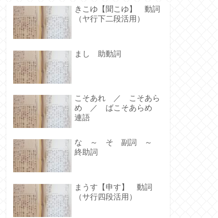
きこゆ【聞こゆ】 動詞
（ヤ行下二段活用）
まし 助動詞
こそあれ ／ こそあら
め ／ ばこそあらめ
連語
な ～ そ 副詞 ～
終助詞
まうす【申す】 動詞
（サ行四段活用）