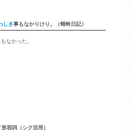
わしき
事もなかりけり。（蜻蛉日記）
事もなかった。
／形容詞（シク活用）