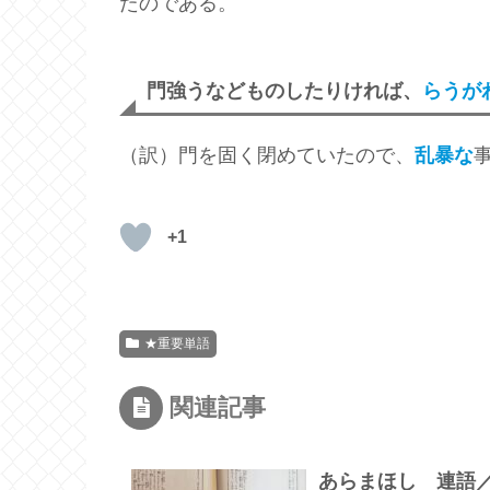
たのである。
門強うなどものしたりければ、
らうが
（訳）門を固く閉めていたので、
乱暴な
+1
★重要単語
関連記事
あらまほし 連語