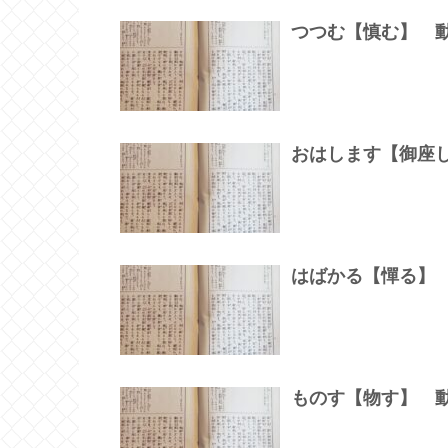
つつむ【慎む】 
おはします【御座
はばかる【憚る】
ものす【物す】 