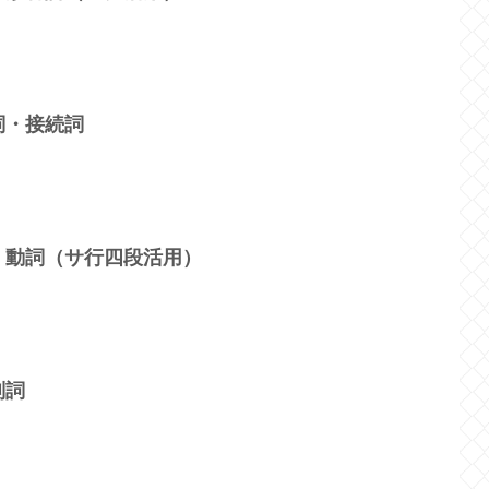
詞・接続詞
 動詞（サ行四段活用）
副詞