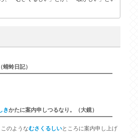
（蜻蛉日記）
しき
かたに案内申しつるなり。（大鏡）
、このような
むさくるしい
ところに案内申し上げ