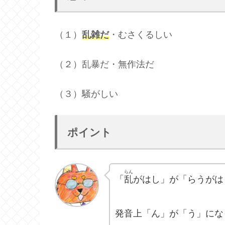
（１）
乱雑だ
・むさくるしい
（２）乱暴だ・無作法だ
（３）騒がしい
ポイント
らん
「
乱
がはし」が「らうがは
発音上「ん」が「う」にな