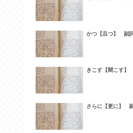
かつ【且つ】 副
きこす【聞こす】
さらに【更に】 