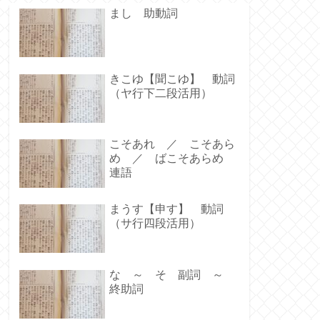
まし 助動詞
きこゆ【聞こゆ】 動詞
（ヤ行下二段活用）
こそあれ ／ こそあら
め ／ ばこそあらめ
連語
まうす【申す】 動詞
（サ行四段活用）
な ～ そ 副詞 ～
終助詞