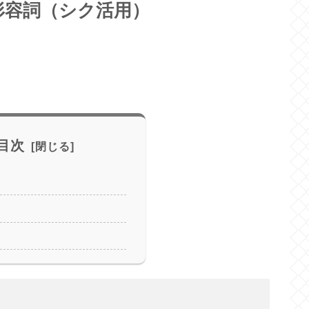
形容詞（シク活用）
目次