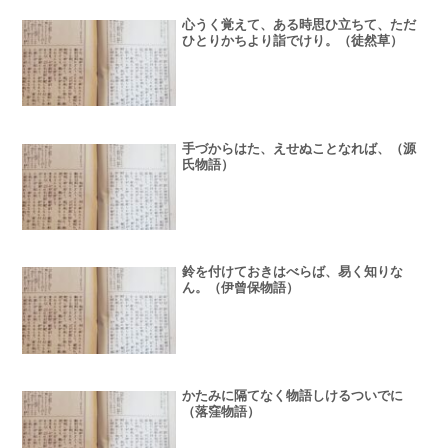
心うく覚えて、ある時思ひ立ちて、ただ
ひとりかちより詣でけり。（徒然草）
手づからはた、えせぬことなれば、（源
氏物語）
鈴を付けておきはべらば、易く知りな
ん。（伊曾保物語）
かたみに隔てなく物語しけるついでに
（落窪物語）