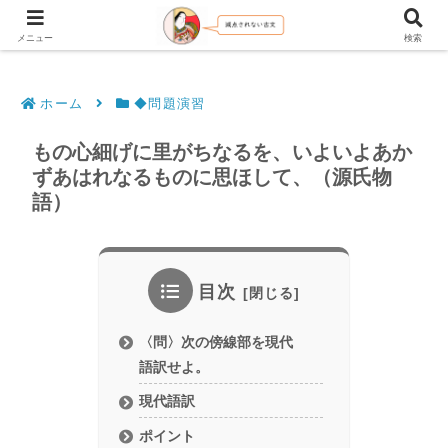
文法解説・逐語訳（現代語訳・口語訳）
メニュー
検索
ホーム
◆問題演習
もの心細げに里がちなるを、いよいよあか
ずあはれなるものに思ほして、（源氏物
語）
目次
〈問〉次の傍線部を現代
語訳せよ。
現代語訳
ポイント