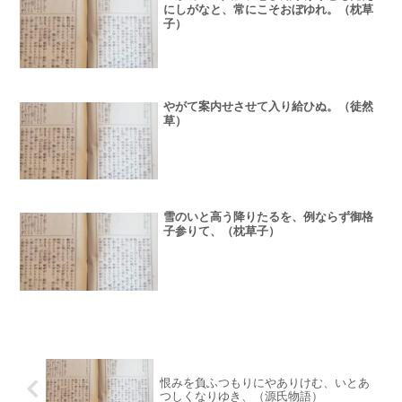
にしがなと、常にこそおぼゆれ。（枕草
子）
やがて案内せさせて入り給ひぬ。（徒然
草）
雪のいと高う降りたるを、例ならず御格
子参りて、（枕草子）
恨みを負ふつもりにやありけむ、いとあ
つしくなりゆき、（源氏物語）