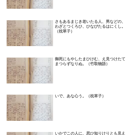
さもあるまじき老いたる人、男などの、
わざとつくろひ、ひなびたるはにくし。
（枕草子）
御死にもやしたまひけむ、え見つけたて
まつらずなりぬ。（竹取物語）
いで、あな心う。（枕草子）
いかでこの人に、思ひ知りけりとも見え