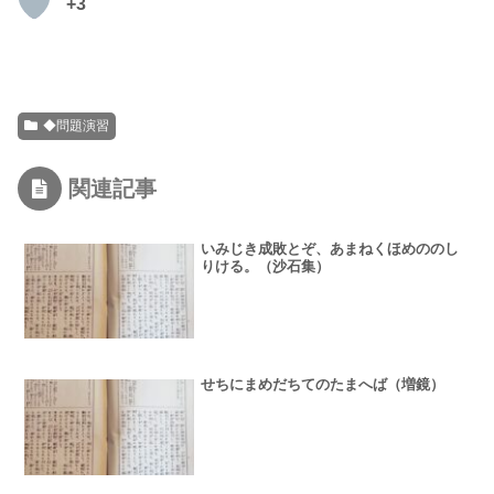
+3
◆問題演習
関連記事
いみじき成敗とぞ、あまねくほめののし
りける。（沙石集）
せちにまめだちてのたまへば（増鏡）