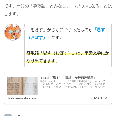
です。一語の「尊敬語」とみなし、「お思いになる」と訳
します。
「思ほす」がさらにつまったものが
「思す
（おぼす）」
です。
尊敬語「思す（おぼす）」は、平安文学にか
なり出てきます
。
おぼす【思す】 動詞（サ行四段活用）
動詞「おもふ」に、上代の尊敬の助動詞「す」がついて、
「おもはす」となったものが、「おもほす」「おぼほす」
「おぼす」と変化しつつ一語化しました。成り立ちのとお
り、「思ふ」の尊敬表現であり、「お思いになる」と訳し
ます。
2023.01.31
hohoemashi.com