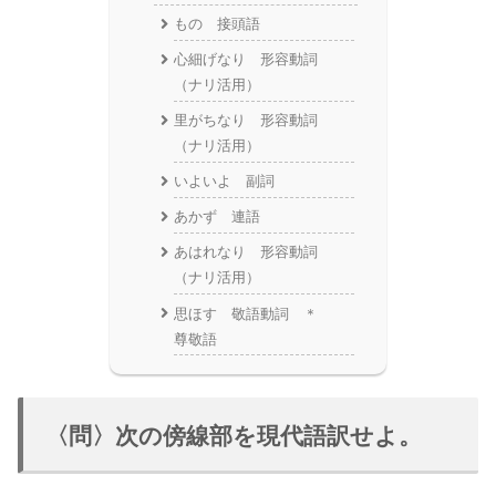
もの 接頭語
心細げなり 形容動詞
（ナリ活用）
里がちなり 形容動詞
（ナリ活用）
いよいよ 副詞
あかず 連語
あはれなり 形容動詞
（ナリ活用）
思ほす 敬語動詞 ＊
尊敬語
〈問〉次の傍線部を現代語訳せよ。