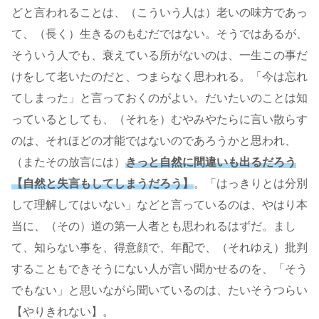
どと言われることは、（こういう人は）老いの味方であっ
て、（長く）生きるのもむだではない。そうではあるが、
そういう人でも、衰えている所がないのは、一生この事だ
けをして老いたのだと、つまらなく思われる。「今は忘れ
てしまった」と言っておくのがよい。だいたいのことは知
っているとしても、（それを）むやみやたらに言い散らす
のは、それほどの才能ではないのであろうかと思われ、
（またその放言には）
きっと自然に間違いも出るだろう
【自然と失言もしてしまうだろう】
。「はっきりとは分別
して理解してはいない」などと言っているのは、やはり本
当に、（その）道の第一人者とも思われるはずだ。まし
て、知らない事を、得意顔で、年配で、（それゆえ）批判
することもできそうにない人が言い聞かせるのを、「そう
でもない」と思いながら聞いているのは、たいそうつらい
【やりきれない】。