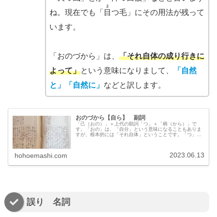
ま
ね。現在でも「
目
つ毛」にその用法が残って
います。
「おのづから」は、
「それ自体の成り行きに
よって」
という意味になりまして、
「自然
と」「自然に」
などと訳します。
おのづから【自ら】 副詞
「己（おの）」＋上代の助詞「つ」＋「柄（から）」で
す。「おの」は、「自分」という意味になることもありま
すが、根本的には「それ自体」ということです。「つ」
は、体言と体言を結んで「の」のはたらきをすることば
で、現代語でも「目まつ毛」などに残っていますね。「か
ら」は、「理由」「経緯」「出発点」などを示す語です。
2023.06.13
hohoemashi.com
あわせると、「それ自体の成り行きで」というような意味
であり、端的に訳すと「自然と」「ひとりでに」というこ
とになります。
誤り 名詞