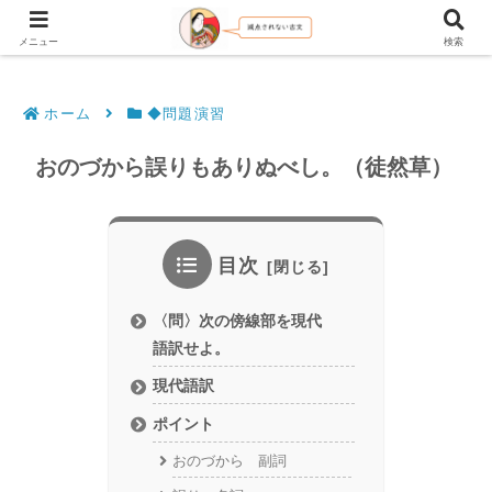
文法解説・逐語訳（現代語訳・口語訳）
メニュー
検索
ホーム
◆問題演習
おのづから誤りもありぬべし。（徒然草）
目次
〈問〉次の傍線部を現代
語訳せよ。
現代語訳
ポイント
おのづから 副詞