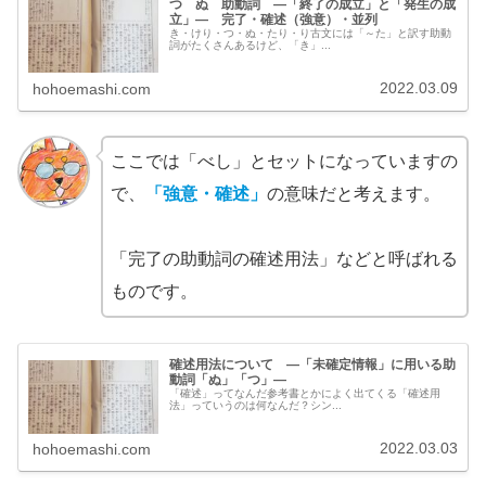
つ ぬ 助動詞 ―「終了の成立」と「発生の成
立」― 完了・確述（強意）・並列
き・けり・つ・ぬ・たり・り古文には「～た」と訳す助動
詞がたくさんあるけど、「き」...
2022.03.09
hohoemashi.com
ここでは「べし」とセットになっていますの
で、
「強意・確述」
の意味だと考えます。
「完了の助動詞の確述用法」などと呼ばれる
ものです。
確述用法について ―「未確定情報」に用いる助
動詞「ぬ」「つ」―
「確述」ってなんだ参考書とかによく出てくる「確述用
法」っていうのは何なんだ？シン...
2022.03.03
hohoemashi.com