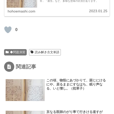
令」「適当」など、多様な意味の区別があります。
2023.01.25
hohoemashi.com
0
◆問題演習
読み解き古文単語
関連記事
この頃、物怪にあづかりて、困じにける
にや、居るままにすなはち、眠り声な
る、いと憎し。（枕草子）
京なる医師のがり率て行きける道すが