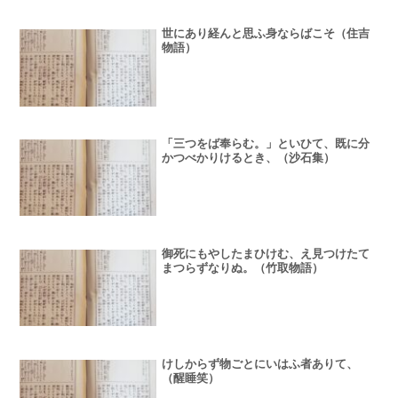
世にあり経んと思ふ身ならばこそ（住吉
物語）
「三つをば奉らむ。」といひて、既に分
かつべかりけるとき、（沙石集）
御死にもやしたまひけむ、え見つけたて
まつらずなりぬ。（竹取物語）
けしからず物ごとにいはふ者ありて、
（醒睡笑）