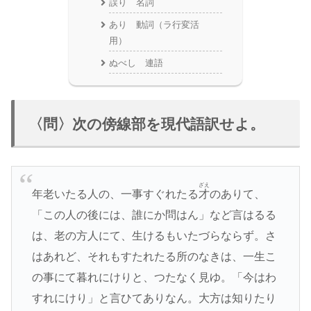
誤り 名詞
あり 動詞（ラ行変活
用）
ぬべし 連語
〈問〉次の傍線部を現代語訳せよ。
ざえ
年老いたる人の、一事すぐれたる
才
のありて、
「この人の後には、誰にか問はん」など言はるる
は、老の方人にて、生けるもいたづらならず。さ
はあれど、それもすたれたる所のなきは、一生こ
の事にて暮れにけりと、つたなく見ゆ。「今はわ
すれにけり」と言ひてありなん。大方は知りたり