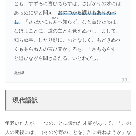
とも、すずろに言ひちらすは、さばかりの才には
あらぬにやと聞え、
おのづから誤りもありぬべ
わきま
し
。「さだかにも
弁
へ知らず」など言ひたるは、
なほまことに、道の主とも覚えぬべし。まして、
知らぬ事、したり顔に、おとなしく、もどきぬべ
くもあらぬ人の言ひ聞かするを、「さもあらず」
と思ひながら聞きゐたる、いとわびし。
徒然草
現代語訳
年老いた人が、一つのことに優れた才能があって、「この
人の死後には、（その分野のことを）誰に尋ねようか」な