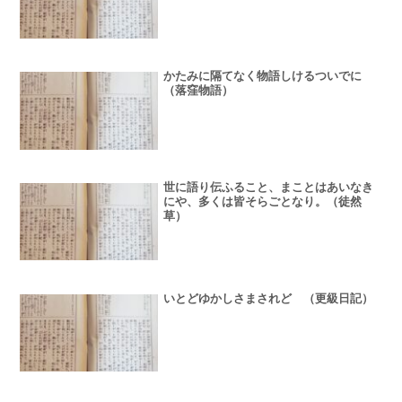
かたみに隔てなく物語しけるついでに
（落窪物語）
世に語り伝ふること、まことはあいなき
にや、多くは皆そらごとなり。（徒然
草）
いとどゆかしさまされど （更級日記）