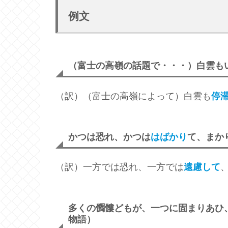
例文
（富士の高嶺の話題で・・・）白雲も
（訳）（富士の高嶺によって）白雲も
停
かつは恐れ、かつは
はばかり
て、まか
（訳）一方では恐れ、一方では
遠慮して
多くの髑髏どもが、一つに固まりあひ
物語）