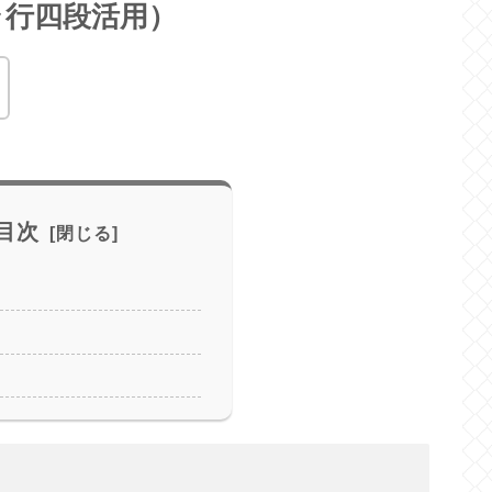
ラ行四段活用）
目次