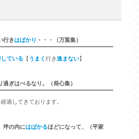
い行き
はばかり
・・・（万葉集）
滞している
【
うまく
行き
進まない
】
り過ぎはべるなり。（発心集）
、経過してきております。
、坪の内に
はばかる
ほどになって、（平家