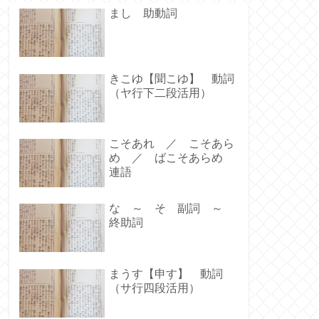
まし 助動詞
きこゆ【聞こゆ】 動詞
（ヤ行下二段活用）
こそあれ ／ こそあら
め ／ ばこそあらめ
連語
な ～ そ 副詞 ～
終助詞
まうす【申す】 動詞
（サ行四段活用）