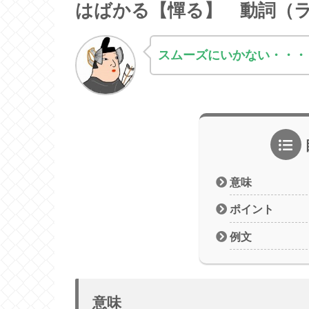
はばかる【憚る】 動詞（
スムーズにいかない・・・
意味
ポイント
例文
意味