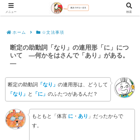
文法解説・逐語訳（現代語訳・口語訳）
メニュー
検索
ホーム
☆文法事項
断定の助動詞「なり」の連用形「に」につ
いて ―何かをはさんで「あり」がある。
―
断定の助動詞
「なり」
の連用形は、どうして
「なり」
と
「に」
のふたつがあるんだ？
もともと「体言
に
・
あり
」だったからで
す。