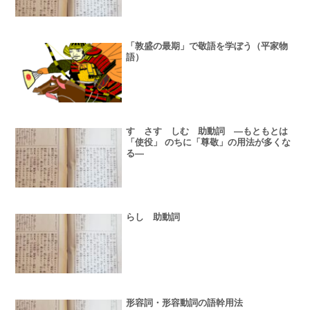
「敦盛の最期」で敬語を学ぼう（平家物
語）
す さす しむ 助動詞 ―もともとは
「使役」 のちに「尊敬」の用法が多くな
る―
らし 助動詞
形容詞・形容動詞の語幹用法