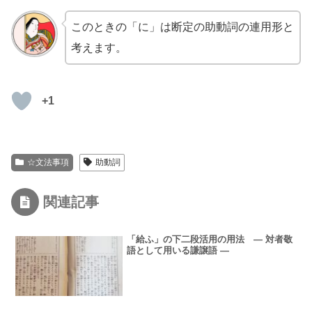
このときの「に」は断定の助動詞の連用形と
考えます。
+1
☆文法事項
助動詞
関連記事
「給ふ」の下二段活用の用法 ― 対者敬
語として用いる謙譲語 ―