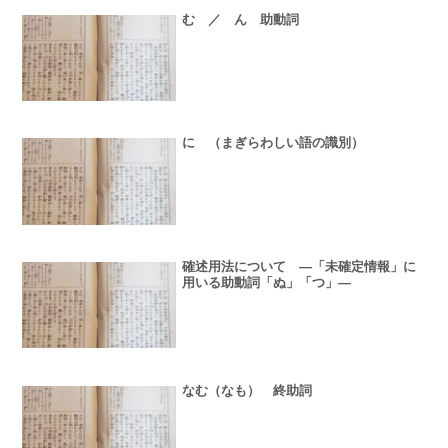
む ／ ん 助動詞
に （まぎらわしい語の識別）
確述用法について ―「未確定情報」に
用いる助動詞「ぬ」「つ」―
なむ（なも） 終助詞