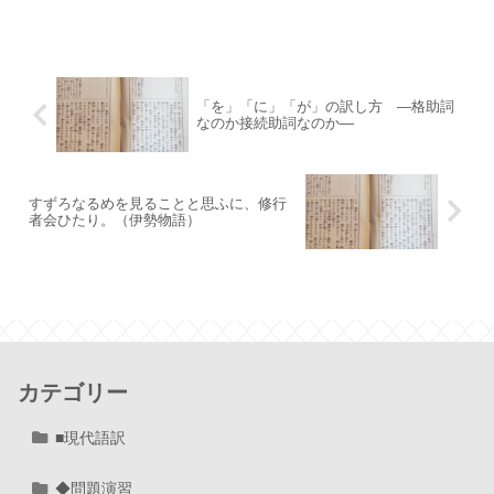
「を」「に」「が」の訳し方 ―格助詞
なのか接続助詞なのか―
すずろなるめを見ることと思ふに、修行
者会ひたり。（伊勢物語）
カテゴリー
■現代語訳
◆問題演習