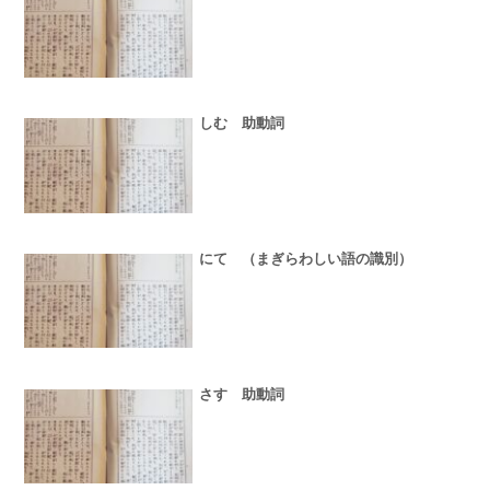
しむ 助動詞
にて （まぎらわしい語の識別）
さす 助動詞