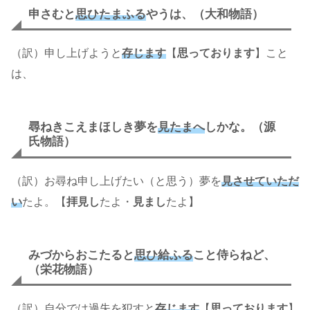
申さむと
思ひたまふる
やうは、（大和物語）
（訳）申し上げようと
存じます
【
思っております
】こと
は、
尋ねきこえまほしき夢を
見たまへ
しかな。（源
氏物語）
（訳）お尋ね申し上げたい（と思う）夢を
見させていただ
い
たよ。【
拝見し
たよ・
見まし
たよ】
みづからおこたると
思ひ給ふる
こと侍らねど、
（栄花物語）
（訳）自分では過失を犯すと
存じます
【
思っております
】