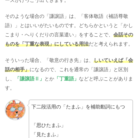
ースがけっこう出てきます。
そのような場合の「謙譲語」は、「客体敬語（補語尊敬
語）」とはいいがたいものです。どちらかというと「かし
こまり・へりくだりの言葉遣い」をすることで、
会話その
ものを「丁重な表現」にしている用法
だと考えられます。
そういった場合、「敬意の行き先」は、
しいていえば「会
話の相手」
になるので、これを通常の「謙譲語」と区別
し、
「謙譲語Ⅱ」
とか
「丁重語」
などと呼ぶことがありま
す。
下二段活用の「たまふ」を補助動詞にもつ
「思ひたまふ」
「見たまふ」