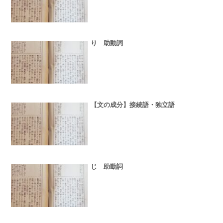
り 助動詞
【文の成分】接続語・独立語
じ 助動詞