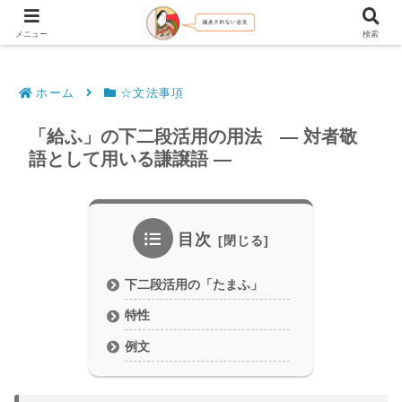
文法解説・逐語訳（現代語訳・口語訳）
メニュー
検索
ホーム
☆文法事項
「給ふ」の下二段活用の用法 ― 対者敬
語として用いる謙譲語 ―
目次
下二段活用の「たまふ」
特性
例文