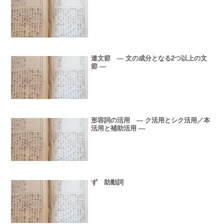
連文節 ― 文の成分となる2つ以上の文
節 ―
形容詞の活用 ― ク活用とシク活用／本
活用と補助活用 ―
ず 助動詞