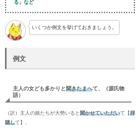
る」など
いくつか例文を挙げておきましょう。
例文
主人の女ども多かりと
聞きたまへ
て、（源氏物
語）
（訳）主人の娘たちが大勢いると
聞かせていただい
て【
拝
聴し
て】、