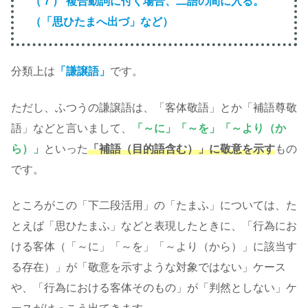
（７） 複合動詞に付く場合、二語の間に入る。
（「思ひたまへ出づ」など）
分類上は
「謙譲語」
です。
ただし、ふつうの謙譲語は、「客体敬語」とか「補語尊敬
語」などと言いまして、
「～に」「～を」「～より（か
ら）」
といった
「補語（目的語含む）」に敬意を示す
もの
です。
ところがこの「下二段活用」の「たまふ」については、た
とえば「思ひたまふ」などと表現したときに、「行為にお
ける客体（「～に」「～を」「～より（から）」に該当す
る存在）」が「敬意を示すような対象ではない」ケース
や、「行為における客体そのもの」が「判然としない」ケ