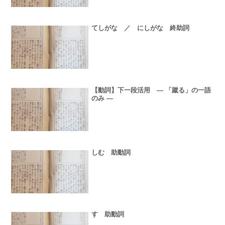
てしがな ／ にしがな 終助詞
【動詞】下一段活用 ― 「蹴る」の一語
のみ ―
しむ 助動詞
す 助動詞