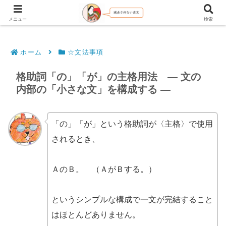
文法解説・逐語訳（現代語訳・口語訳）
メニュー
検索
ホーム
☆文法事項
格助詞「の」「が」の主格用法 ― 文の
内部の「小さな文」を構成する ―
「の」「が」という格助詞が〈主格〉で使用
されるとき、
ＡのＢ。 （ＡがＢする。）
というシンプルな構成で一文が完結すること
はほとんどありません。