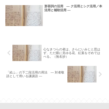
形容詞の活用 ― ク活用とシク活用／本
活用と補助活用 ―
心なきつらの者は、さらにいみじと思は
ず、ただ眼に見ゆる花、紅葉をぞめでは
べる。（無名抄）
「給ふ」の下二段活用の用法 ― 対者敬
語として用いる謙譲語 ―