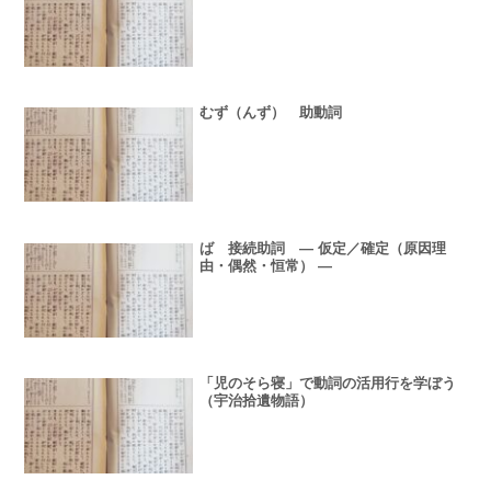
むず（んず） 助動詞
ば 接続助詞 ― 仮定／確定（原因理
由・偶然・恒常） ―
「児のそら寝」で動詞の活用行を学ぼう
（宇治拾遺物語）