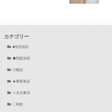
カテゴリー
■現代語訳
◆問題演習
◎敬語
★重要単語
☆文法事項
〇和歌