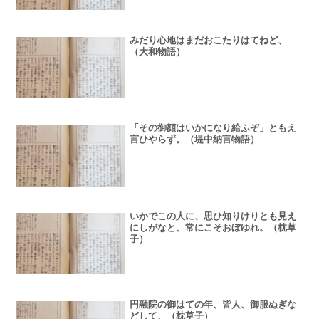
みだり心地はまだおこたりはてねど、
（大和物語）
「その御顔はいかになり給ふぞ」ともえ
言ひやらず。（堤中納言物語）
いかでこの人に、思ひ知りけりとも見え
にしがなと、常にこそおぼゆれ。（枕草
子）
円融院の御はての年、皆人、御服ぬぎな
どして、（枕草子）