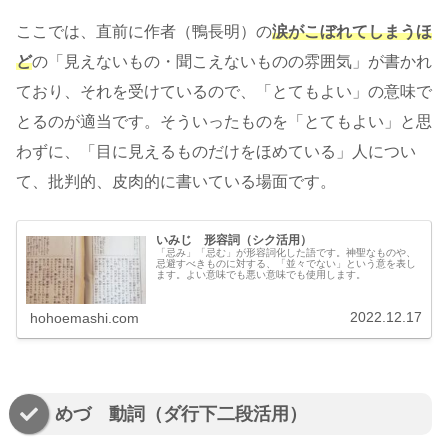
ここでは、直前に作者（鴨長明）の
涙がこぼれてしまうほ
ど
の「見えないもの・聞こえないものの雰囲気」が書かれ
ており、それを受けているので、「とてもよい」の意味で
とるのが適当です。そういったものを「とてもよい」と思
わずに、「目に見えるものだけをほめている」人につい
て、批判的、皮肉的に書いている場面です。
いみじ 形容詞（シク活用）
「忌み」「忌む」が形容詞化した語です。神聖なものや、
忌避すべきものに対する、「並々でない」という意を表し
ます。よい意味でも悪い意味でも使用します。
2022.12.17
hohoemashi.com
めづ 動詞（ダ行下二段活用）