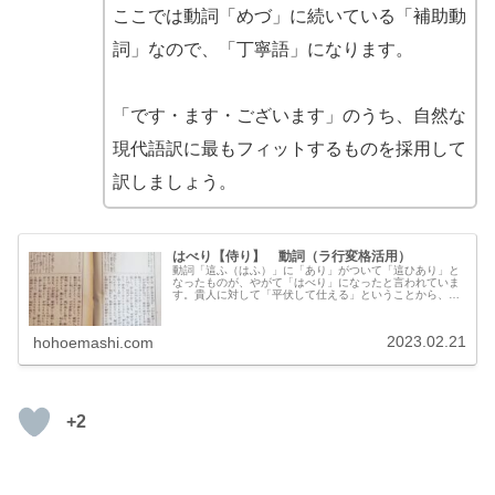
ここでは動詞「めづ」に続いている「補助動
詞」なので、「丁寧語」になります。
「です・ます・ございます」のうち、自然な
現代語訳に最もフィットするものを採用して
訳しましょう。
はべり【侍り】 動詞（ラ行変格活用）
動詞「這ふ（はふ）」に「あり」がついて「這ひあり」と
なったものが、やがて「はべり」になったと言われていま
す。貴人に対して「平伏して仕える」ということから、
「お仕えする」「控える」という謙譲語の役割を担いまし
た。「主体を低くする謙遜表現」として、次第に丁寧語で
使われることが多くなりました。補助動詞の場合は100％
2023.02.21
hohoemashi.com
丁寧語と考えます。
+2