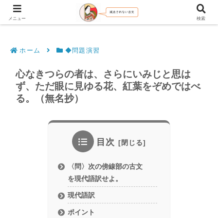
文法解説・逐語訳（現代語訳・口語訳）
メニュー
検索
ホーム
◆問題演習
心なきつらの者は、さらにいみじと思は
ず、ただ眼に見ゆる花、紅葉をぞめではべ
る。（無名抄）
目次
〈問〉次の傍線部の古文
を現代語訳せよ。
現代語訳
ポイント