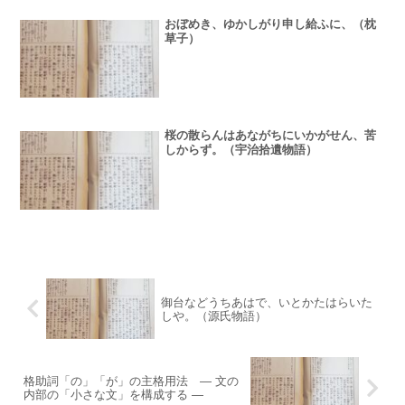
おぼめき、ゆかしがり申し給ふに、（枕
草子）
桜の散らんはあながちにいかがせん、苦
しからず。（宇治拾遺物語）
御台などうちあはで、いとかたはらいた
しや。（源氏物語）
格助詞「の」「が」の主格用法 ― 文の
内部の「小さな文」を構成する ―