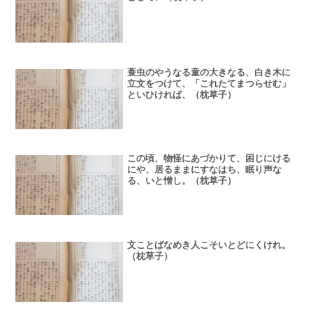
蓑虫のやうなる童の大きなる、白き木に
立文をつけて、「これたてまつらせむ」
といひければ、（枕草子）
この頃、物怪にあづかりて、困じにける
にや、居るままにすなはち、眠り声な
る、いと憎し。（枕草子）
文ことばなめき人こそいとどにくけれ。
（枕草子）