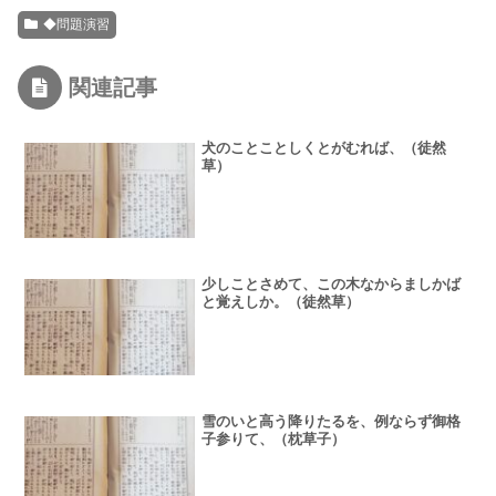
◆問題演習
関連記事
犬のことことしくとがむれば、（徒然
草）
少しことさめて、この木なからましかば
と覚えしか。（徒然草）
雪のいと高う降りたるを、例ならず御格
子参りて、（枕草子）