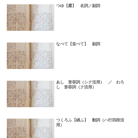
つゆ【露】 名詞／副詞
なべて【並べて】 副詞
あし 形容詞（シク活用） ／ わろ
し 形容詞（ク活用）
つくろふ【繕ふ】 動詞（ハ行四段活
用）