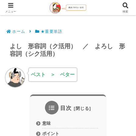
文法解説・逐語訳（現代語訳・口語訳）
メニュー
検索
ホーム
★重要単語
よし 形容詞（ク活用） ／ よろし 形
容詞（シク活用）
ベスト
＞ ベター
目次
意味
ポイント