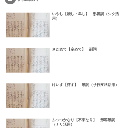
いやし【賤し・卑し】 形容詞（シク活
用）
さだめて【定めて】 副詞
けいす【啓す】 動詞（サ行変格活用）
ふつつかなり【不束なり】 形容動詞
（ナリ活用）