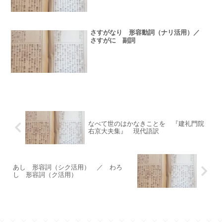
さすがなり 形容動詞（ナリ活用）／
さすがに 副詞
なべて世のはかなきことを 『建礼門院
右京大夫集』 現代語訳
あし 形容詞（シク活用） ／ わろ
し 形容詞（ク活用）