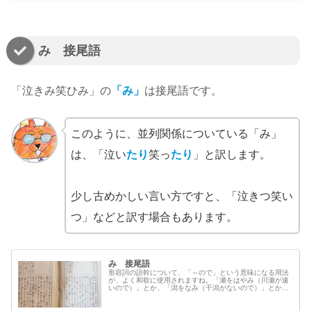
す。たとえば「泣きたまふ」なら「お泣きになる」「泣き
なさる」などと訳します。
み 接尾語
「泣きみ笑ひみ」の
「み」
は接尾語です。
このように、並列関係についている「み」
は、「泣い
たり
笑っ
たり
」と訳します。
少し古めかしい言い方ですと、「泣きつ笑い
つ」などと訳す場合もあります。
み 接尾語
形容詞の語幹について、「～ので」という意味になる用法
が、よく和歌に使用されますね。「瀬をはやみ（川瀬が速
いので）」とか、「潟をなみ（干潟がないので）」とかい
ったように、「名詞＋を」＋「形容詞語幹＋み」の構文に
なることが多いです。