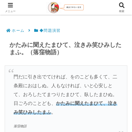
文法解説・逐語訳（現代語訳・口語訳）
メニュー
検索
ホーム
◆問題演習
かたみに聞えたまひて、泣きみ笑ひみした
まふ。（落窪物語）
門だに引き出でてければ、をのこども多くて、二
条殿におはしぬ。人もなければ、いと心安しと
て、おろしたてまつりたまひて、臥したまひぬ。
日ごろのことども、
かたみに聞えたまひて、泣き
み笑ひみしたまふ
。
落窪物語