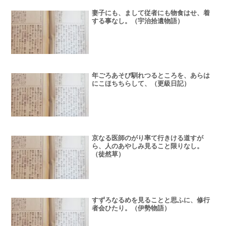
妻子にも、まして従者にも物食はせ、着
する事なし。（宇治拾遺物語）
年ごろあそび馴れつるところを、あらは
にこほちちらして、（更級日記）
京なる医師のがり率て行きける道すが
ら、人のあやしみ見ること限りなし。
（徒然草）
すずろなるめを見ることと思ふに、修行
者会ひたり。（伊勢物語）