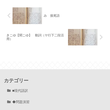
み 接尾語
きこゆ【聞こゆ】 動詞（ヤ行下二段活
用）
カテゴリー
■現代語訳
◆問題演習