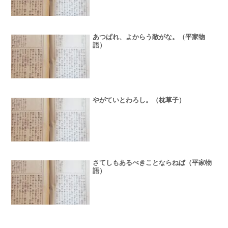
あつぱれ、よからう敵がな。（平家物
語）
やがていとわろし。（枕草子）
さてしもあるべきことならねば（平家物
語）