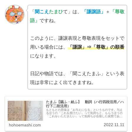
「
聞こえ
たまひ
て」は、
「謙譲語」
＋
「尊敬
語」
ですね。
このように、謙譲表現と尊敬表現をセットで
用いる場合には、
「謙譲」⇒「尊敬」の順番
になります。
日記や物語では、「聞こえたまふ」という表
現は非常によく出てきますね。
たまふ【賜ふ・給ふ】 動詞（ハ行四段活用／ハ
行下二段活用）
もともとの意味は「お与えになる」というものです。与え
るほうの「これを授けたい」って気持ちと、もらうほうの
「これをいただきたい」って気持ちが合致した状態である
「魂たま・合ふ」が「たまふ」になったという説がありま
す。なお、実際の用例としては、他の動詞に補助的につく
2022.11.11
hohoemashi.com
補助動詞の用法が圧倒的に多いです。「〇〇たまふ」とい
うセットで「お〇〇になる」「〇〇なさる」などと訳しま