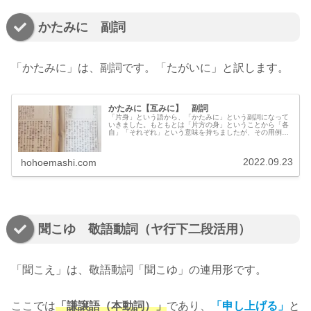
かたみに 副詞
「かたみに」は、副詞です。「たがいに」と訳します。
かたみに【互みに】 副詞
「片身」という語から、「かたみに」という副詞になって
いきました。もともとは「片方の身」ということから「各
自」「それぞれ」という意味を持ちましたが、その用例は
ほとんどありません。多くの場合、「片方」と「もう片
方」が、何かを交互にすることを意味し、「たがいに」
「かわるがわる」と訳します。
2022.09.23
hohoemashi.com
聞こゆ 敬語動詞（ヤ行下二段活用）
「聞こえ」は、敬語動詞「聞こゆ」の連用形です。
ここでは
「謙譲語（本動詞）」
であり、
「申し上げる」
と