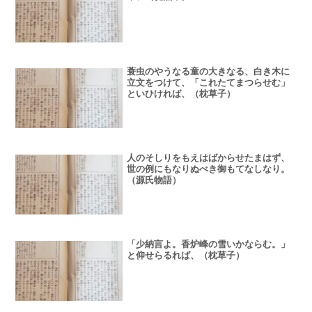
蓑虫のやうなる童の大きなる、白き木に
立文をつけて、「これたてまつらせむ」
といひければ、（枕草子）
人のそしりをもえはばからせたまはず、
世の例にもなりぬべき御もてなしなり。
（源氏物語）
「少納言よ。香炉峰の雪いかならむ。」
と仰せらるれば、（枕草子）