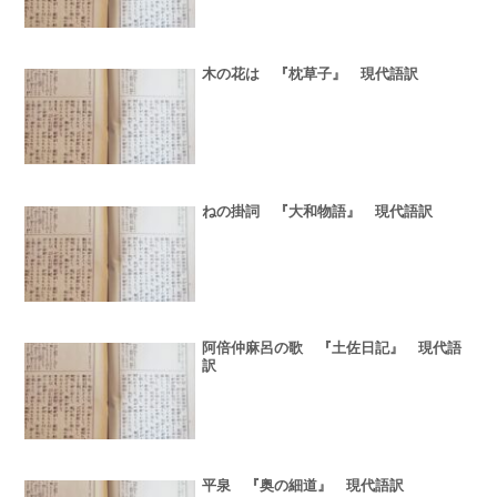
木の花は 『枕草子』 現代語訳
ねの掛詞 『大和物語』 現代語訳
阿倍仲麻呂の歌 『土佐日記』 現代語
訳
平泉 『奥の細道』 現代語訳