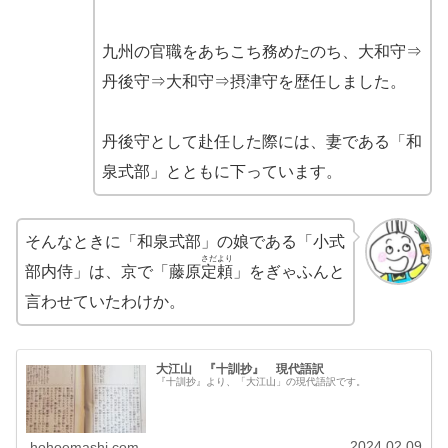
九州の官職をあちこち務めたのち、大和守⇒
丹後守⇒大和守⇒摂津守を歴任しました。
丹後守として赴任した際には、妻である「和
泉式部」とともに下っています。
そんなときに「和泉式部」の娘である「小式
さだより
部内侍」は、京で「藤原
定頼
」をぎゃふんと
言わせていたわけか。
大江山 『十訓抄』 現代語訳
『十訓抄』より、「大江山」の現代語訳です。
2024.02.09
hohoemashi.com