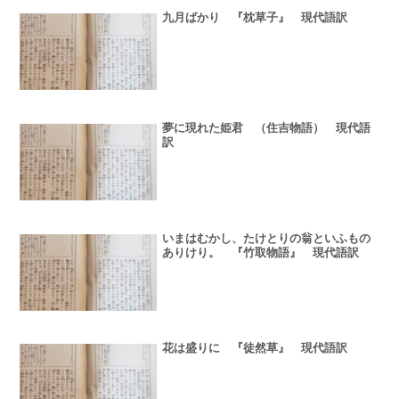
九月ばかり 『枕草子』 現代語訳
夢に現れた姫君 （住吉物語） 現代語
訳
いまはむかし、たけとりの翁といふもの
ありけり。 『竹取物語』 現代語訳
花は盛りに 『徒然草』 現代語訳