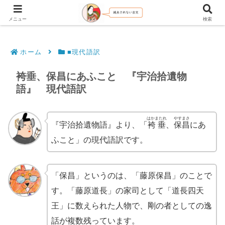
文法解説・逐語訳（現代語訳・口語訳）
メニュー
検索
ホーム
■現代語訳
袴垂、保昌にあふこと 『宇治拾遺物
語』 現代語訳
はかまたれ
やすまさ
『宇治拾遺物語』より、「
袴垂
、
保昌
にあ
ふこと」の現代語訳です。
「保昌」というのは、「藤原保昌」のことで
す。「藤原道長」の家司として「道長四天
王」に数えられた人物で、剛の者としての逸
話が複数残っています。