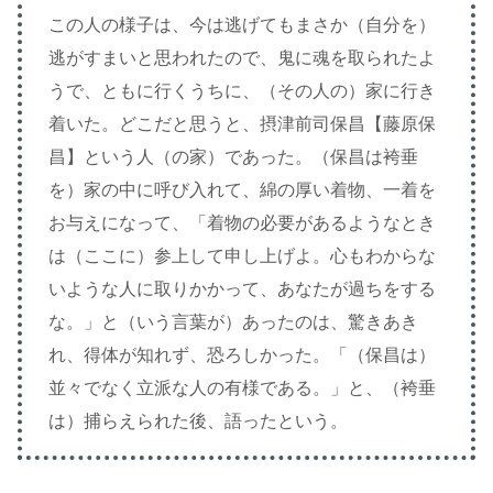
この人の様子は、今は逃げてもまさか（自分を）
逃がすまいと思われたので、鬼に魂を取られたよ
うで、ともに行くうちに、（その人の）家に行き
着いた。どこだと思うと、摂津前司保昌【藤原保
昌】という人（の家）であった。（保昌は袴垂
を）家の中に呼び入れて、綿の厚い着物、一着を
お与えになって、「着物の必要があるようなとき
は（ここに）参上して申し上げよ。心もわからな
いような人に取りかかって、あなたが過ちをする
な。」と（いう言葉が）あったのは、驚きあき
れ、得体が知れず、恐ろしかった。「（保昌は）
並々でなく立派な人の有様である。」と、（袴垂
は）捕らえられた後、語ったという。