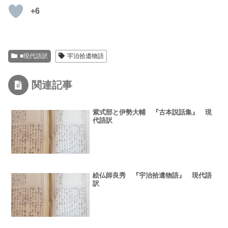
+6
■現代語訳
宇治拾遺物語
関連記事
紫式部と伊勢大輔 『古本説話集』 現
代語訳
絵仏師良秀 『宇治拾遺物語』 現代語
訳