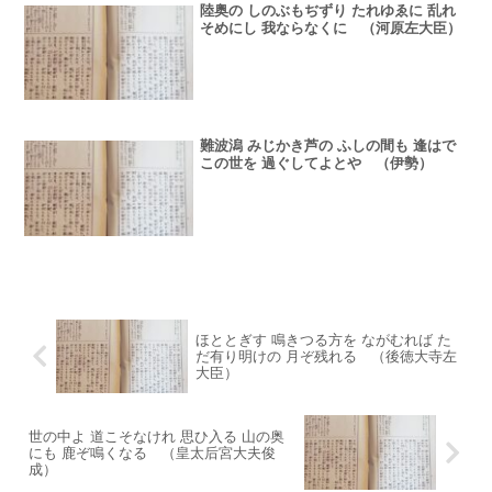
陸奥の しのぶもぢずり たれゆゑに 乱れ
そめにし 我ならなくに （河原左大臣）
難波潟 みじかき芦の ふしの間も 逢はで
この世を 過ぐしてよとや （伊勢）
ほととぎす 鳴きつる方を ながむれば た
だ有り明けの 月ぞ残れる （後徳大寺左
大臣）
世の中よ 道こそなけれ 思ひ入る 山の奥
にも 鹿ぞ鳴くなる （皇太后宮大夫俊
成）