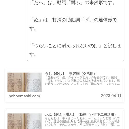
「たへ」は、動詞「耐ふ」の未然形です。
「ぬ」は、打消の助動詞「ず」の連体形で
す。
「つらいことに耐えられないのは」と訳しま
す。
うし【憂し】 形容詞（ク活用）
「憂鬱」の「憂」のイメージどおりの形容詞です。動詞
「倦む（うむ）」と同根のことばと考えられています。思
い通りにいかないことに対しての「嫌になってしまってい
る状態」を示します。訳としては、「つらい・嫌だ」とい
ったように、心情語として訳すことも多いです。
2023.04.11
hohoemashi.com
たふ【耐ふ・堪ふ】 動詞（ハ行下二段活用）
もともとは「手＋合ふ＝たあふ」⇒「たふ」だと言われて
いて、逆境や困難に対して身体的に抵抗するという意味合
いでした。そのことから、同じ意味をもつ「耐」「堪」を
「たふ」と訓じたのでしょうね。「耐ふ」「堪ふ」という