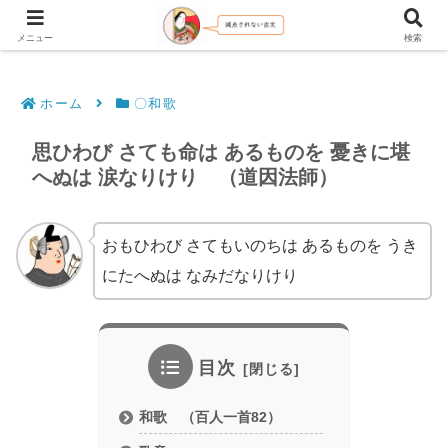
文法解説・逐語訳（現代語訳・口語訳）
メニュー
検索
ホーム
〇和歌
思ひわび さても命は あるものを 憂きに堪
へぬは 涙なりけり （道因法師）
おもひわび さてもいのちは あるものを うき
にたへぬは なみだなりけり
目次
和歌 （百人一首82）