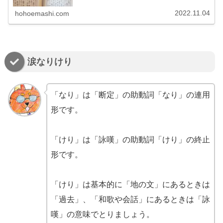
漢字のとおり、「耐える・堪える」という意味になりま
す。これは現代語でも同じです。問題として問われやすい
2022.11.04
hohoemashi.com
のは②のほうの意味で、「逆境に耐え抜くだけの十分な能
力がある」ということから、「すぐれている」などと訳す
ことがあります。
涙なりけり
「なり」は「断定」の助動詞「なり」の連用
形です。
「けり」は「詠嘆」の助動詞「けり」の終止
形です。
「けり」は基本的に「地の文」にあるときは
「過去」、「和歌や会話」にあるときは「詠
嘆」の意味でとりましょう。