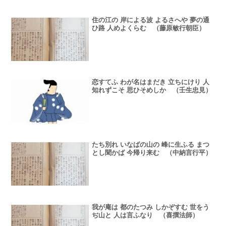
住の江の 岸による波 よるさへや 夢の通
ひ路 人めよくらむ （藤原敏行朝臣）
恋すてふ わが名はまだき 立ちにけり 人
知れずこそ 思ひそめしか （壬生忠見）
たち別れ いなばの山の 峰に生ふる まつ
とし聞かば 今帰り来む （中納言行平）
我が庵は 都のたつみ しかぞすむ 世をう
ぢ山と 人は言ふなり （喜撰法師）