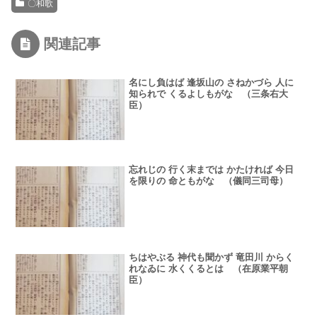
〇和歌
関連記事
名にし負はば 逢坂山の さねかづら 人に
知られで くるよしもがな （三条右大
臣）
忘れじの 行く末までは かたければ 今日
を限りの 命ともがな （儀同三司母）
ちはやぶる 神代も聞かず 竜田川 からく
れなゐに 水くくるとは （在原業平朝
臣）