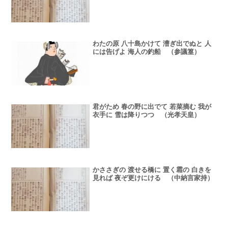
わたの原 八十島かけて 漕ぎ出でぬと 人
には告げよ 海人の釣船 （参議篁）
君がため 春の野に出でて 若菜摘む 我が
衣手に 雪は降りつつ （光孝天皇）
かささぎの 渡せる橋に 置く霜の 白きを
見れば 夜ぞ更けにける （中納言家持）