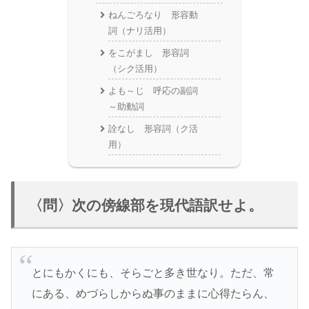
ねんごろなり 形容動
詞（ナリ活用）
をこがまし 形容詞
（シク活用）
よも～じ 呼応の副詞
～助動詞
詮なし 形容詞（ク活
用）
〈問〉次の傍線部を現代語訳せよ。
とにもかくにも、そらごと多き世なり。ただ、常
にある、めづらしからぬ事のままに心得たらん、