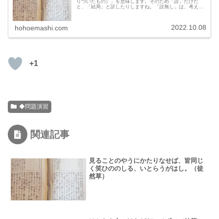
りついたもの）」を意味します。そのため「詮」だけだ
と、「結局」と訳したりしますね。「詮無し」は、考えつ
くしても結果が出ないから⇒「無駄だ」、考えつくすため
の⇒「方法がない・仕方がない」、考えつくして生み出さ
れるはずの⇒効果がない・益がない」という理路で、いく
2022.10.08
hohoemashi.com
つかの訳し方をします。
+1
◆問題演習
関連記事
見ることのやうにかたりなせば、皆同じ
く笑ひののしる、いとらうがはし。（徒
然草）