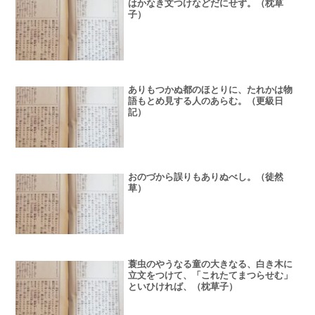
はかなき文つけなどだにせず。（枕草
子）
ありもつかぬ都のほとりに、たれかは物
語もとめ見する人のあらむ。（更級日
記）
おのづから誤りもありぬべし。（徒然
草）
蓑虫のやうなる童の大きなる、白き木に
立文をつけて、「これたてまつらせむ」
といひければ、（枕草子）