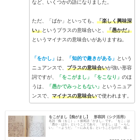
など、いくつかの語になりました。
ただ、「ばか」といっても、
「楽しく興味深
い」
というプラスの意味合いと、
「愚かだ」
というマイナスの意味合いがありますね。
「をかし」
は、
「知的で趣きがある」
という
ニュアンスで、
プラスの意味合い
が強い形容
詞ですが、
「をこがまし」「をこなり」
のほ
うは、
「愚かでみっともない」
というニュア
ンスで、
マイナスの意味合い
で使われます。
をこがまし【痴がまし】 形容詞（シク活用）
名詞「痴（をこ）」＋接尾語「がまし」です。「をこ」は
「愚か・ばか」ということであり、「がまし」は「～らし
い」「～ようだ」「～にみえる」ということなので、端的
に言えば「ばからしい」「愚かにみえる」という意味にな
ります。