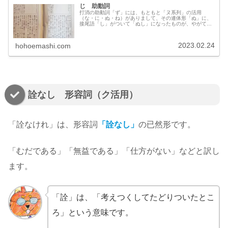
じ 助動詞
打消の助動詞「ず」には、もともと「ヌ系列」の活用
（な・に・ぬ・ね）がありまして、その連体形「ぬ」に、
接尾語「し」がついて「ぬし」になったものが、やがて
「じ」になったと言われています。意味としてはちょうど
「推量・意志」の助動詞「む（ん）」と対になる使用法が
多く、「～ないだろう」「～ないつもりだ」などと訳しま
2023.02.24
hohoemashi.com
す。
詮なし 形容詞（ク活用）
「詮なけれ」は、形容詞
「詮なし」
の已然形です。
「むだである」「無益である」「仕方がない」などと訳し
ます。
「詮」は、「考えつくしてたどりついたとこ
ろ」という意味です。