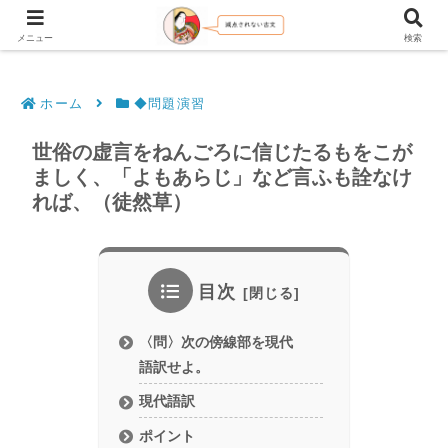
文法解説・逐語訳（現代語訳・口語訳）
メニュー
検索
ホーム
◆問題演習
世俗の虚言をねんごろに信じたるもをこが
ましく、「よもあらじ」など言ふも詮なけ
れば、（徒然草）
目次
〈問〉次の傍線部を現代
語訳せよ。
現代語訳
ポイント