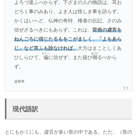
よろづ違ふべからず。下ざまの人の物語は、耳お
どろく事のみあり。よき人は怪しき事を語らず。
かくはいへど、仏神の奇特、権者の伝記、さのみ
信ぜざるべきにもあらず。これは、
世俗の虚言を
ねんごろに信じたるもをこがましく、「よもあら
じ」など言ふも詮なければ、
大方はまことしくあ
ひとへ
あざけ
ひしらひて、
偏
に信ぜず、また疑ひ
嘲
るべから
ず。
徒然草
現代語訳
とにもかくにも、虚言が多い世の中である。ただ、（世の