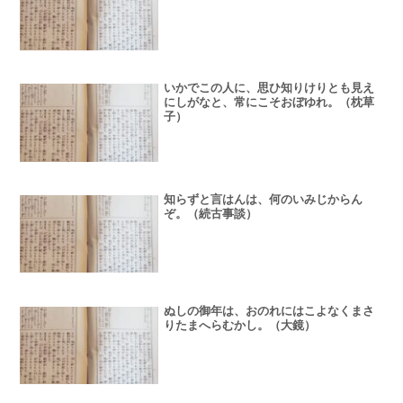
いかでこの人に、思ひ知りけりとも見え
にしがなと、常にこそおぼゆれ。（枕草
子）
知らずと言はんは、何のいみじからん
ぞ。（続古事談）
ぬしの御年は、おのれにはこよなくまさ
りたまへらむかし。（大鏡）