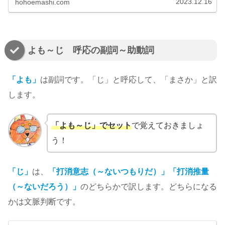
2023.12.16
hohoemashi.com
よも～じ 呼応の副詞～助動詞
「よも」
は副詞です。「じ」と呼応して、「まさか」と訳
します。
「よも～じ」でセット
で覚えておきましょ
う！
「じ」
は、
「打消意志（～ないつもりだ）」「打消推量
（～ないだろう）」
のどちらかで訳します。どちらになる
かは文脈判断です。