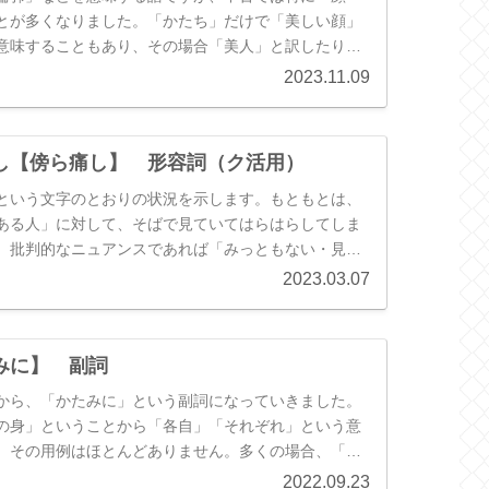
とが多くなりました。「かたち」だけで「美しい顔」
意味することもあり、その場合「美人」と訳したりも
2023.11.09
し【傍ら痛し】 形容詞（ク活用）
という文字のとおりの状況を示します。もともとは、
ある人」に対して、そばで見ていてはらはらしてしま
。批判的なニュアンスであれば「みっともない・見苦
が、シンプルに同情しているような場合には、「気の
2023.03.07
などと訳します。そのうち、「自分自身が痛々しい状
き」に、近くで人に見られるのが「恥ずかしい・きま
心情でも使用されるようになりました。
みに】 副詞
から、「かたみに」という副詞になっていきました。
の身」ということから「各自」「それぞれ」という意
、その用例はほとんどありません。多くの場合、「片
」が、何かを交互にすることを意味し、「たがいに」
2022.09.23