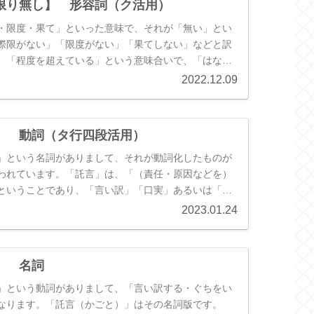
限り無し】 形容詞（ク活用）
・限度・果て」といった意味で、それが「無い」とい
際限がない」「限度がない」「果てしない」などと訳
。「程度を超えている」という意味合いで、「はなは
ない」と訳すこともあります。
2022.12.09
】 動詞（タ行四段活用）
」という名詞がありまして、それが動詞化したものが
われています。「託言」は、「（責任・原因などを）
ということであり、「言い訳」「口実」あるいは「非
」などの意味になります。「かこつ」は、それらを
2023.01.24
えて訳せばOKです。
】 名詞
」という動詞がありまして、「言い訳する・ぐちをい
なります。「託言（かごと）」はその名詞版です。