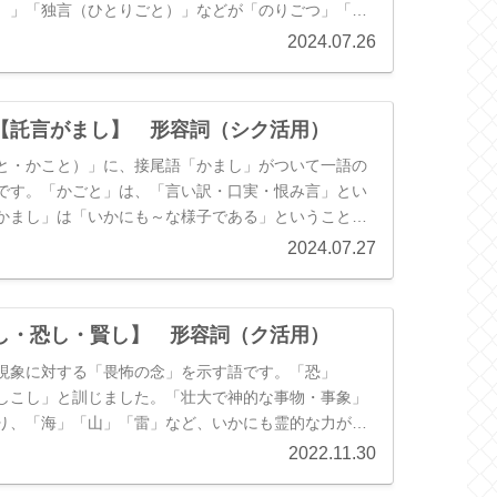
）」「独言（ひとりごと）」などが「のりごつ」「ひ
た動詞になっていったように、「託言（かごと）」の
2024.07.26
なることで動詞化したと言われています。ただ、もと
いう動詞があり、そこに「言」がつき、つまって「か
いう考え方もあり、どちらが先なのかはよくわかって
【託言がまし】 形容詞（シク活用）
と・かこと）」に、接尾語「かまし」がついて一語の
です。「かごと」は、「言い訳・口実・恨み言」とい
かまし」は「いかにも～な様子である」ということで
、「いかにも言い訳めいている」「いかにも恨みを言
2024.07.27
訳すことができます。ただ、現在でも「～がましい」
ますので、「言い訳がましい」「恨みがましい」など
大丈夫です。
し・恐し・賢し】 形容詞（ク活用）
現象に対する「畏怖の念」を示す語です。「恐」
しこし」と訓じました。「壮大で神的な事物・事象」
り、「海」「山」「雷」など、いかにも霊的な力が宿
象に多く用いられました。そのうち、人智を超えてい
2022.11.30
ほどの人や物にも広く用いられるようになり、「尊