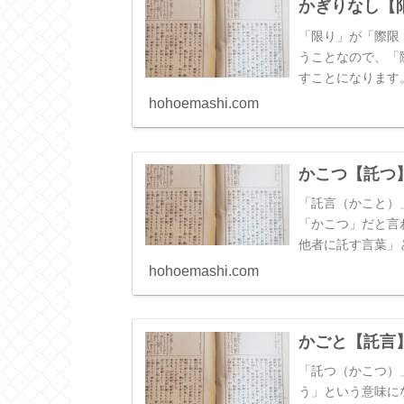
かぎりなし【
「限り」が「際限
うことなので、「
すことになります
だしい」「並々で
hohoemashi.com
かこつ【託つ
「託言（かこと）
「かこつ」だと言
他者に託す言葉」
難」「言いがかり
hohoemashi.com
「動作」に置き換
かごと【託言
「託つ（かこつ）
う」という意味に