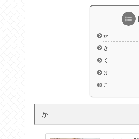
か
き
く
け
こ
か