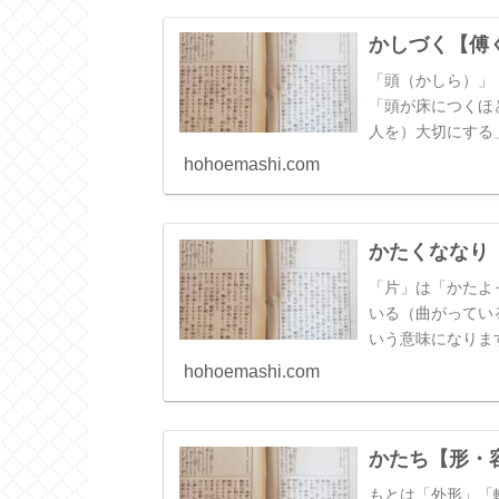
い」「高貴だ」と
さを表すものとし
かしづく【傅
も使用されていき
なりますね。なお
「頭（かしら）」
れている場合には
「頭が床につくほ
「非常に」と訳す
人を）大切にする
もであれば、（１
hohoemashi.com
「面倒を見る」な
かたくななり
「片」は「かたよ
いる（曲がってい
いう意味になりま
ということから「
hohoemashi.com
情趣を理解しよう
りします。「教養
あります。人間に
かたち【形・
すが、建物や風景
もとは「外形」「