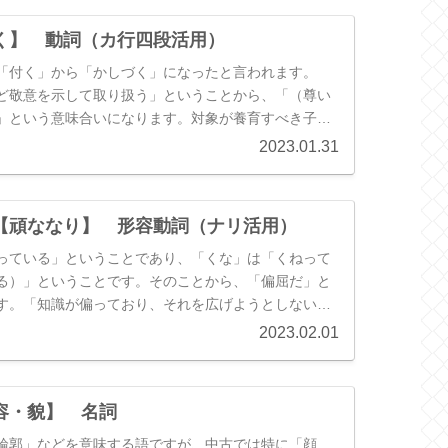
訳す用例も増えていきます。また、知性や技能の優秀
て「賢明だ」「利口だ」「巧みだ」などという意味で
く】 動詞（カ行四段活用）
ます。この使い方に漢字をあてる場合には「賢し」に
、連用形「かしこく（かしこう）」が副詞的に用いら
「付く」から「かしづく」になったと言われます。
、「超越している」というニュアンスで「たいそう」
ど敬意を示して取り扱う」ということから、「（尊い
場合ことも多いです。
」という意味合いになります。対象が養育すべき子ど
）「大切に育てる」、対象が大人であれば、（２）
2023.01.31
どの訳し方をします。
【頑ななり】 形容動詞（ナリ活用）
っている」ということであり、「くな」は「くねって
る）」ということです。そのことから、「偏屈だ」と
す。「知識が偏っており、それを広げようとしない」
無教養だ」と訳したり、「感性が偏っており、ものの
2023.02.01
としない」ということから「無風流だ」などと訳した
がなく無風流だ」などと、いっしょに訳出することも
対して使用すると、主に（１）（２）の意味になりま
容・貌】 名詞
などに用いると（３）の意味になります。
輪郭」などを意味する語ですが、中古では特に「顔