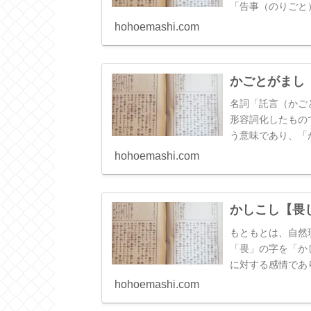
「告事（のりごと
とりごつ」といっ
hohoemashi.com
「と」が「つ」に
もと「かこつ」と
ごと」になったと
かごとがまし
いません。
名詞「託言（かご
形容詞化したもの
う意味であり、「
す。そのことから
hohoemashi.com
うようだ」などと
という表現は使い
と訳してしまって
かしこし【畏
もともとは、自然
「畏」の字を「か
に対する感情であ
っているような現
hohoemashi.com
ると言いたくなる