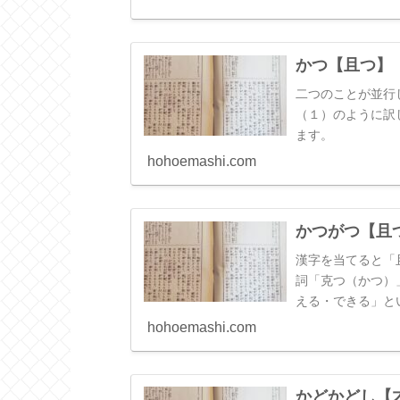
「かわるがわる」
かつ【且つ】
二つのことが並行
（１）のように訳
ます。
hohoemashi.com
かつがつ【且
漢字を当てると「
詞「克つ（かつ）
える・できる」と
いうことになりま
hohoemashi.com
「たやすくそれを
しまうけれども、
です。「緊急性」
かどかどし【