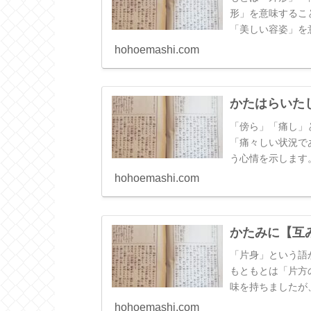
形」を意味するこ
「美しい容姿」を
します。
hohoemashi.com
かたはらいた
「傍ら」「痛し」
「痛々しい状況で
う心情を示します
しい」と訳します
hohoemashi.com
毒だ・心苦しい」
況になっていると
りが悪い」という
かたみに【互
「片身」という語
もともとは「片方
味を持ちましたが
方」と「もう片方
hohoemashi.com