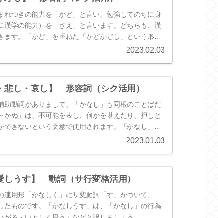
に取り組む」という意味で、「何はともあれ」「何は
訳します。
まれつきの能力を「かど」と言い、勉強してのちに身
に漢学の能力）を「ざえ」と言います。どちらも、漢
きます。「かど」を重ねた「かどかどし」という形容
的な才能・才気」がある様子を示しています。
2023.02.03
・悲し・哀し】 形容詞（シク活用）
補助動詞がありまして、「かなし」も同根のことばだ
～かぬ」は、不可能を表し、何かを堪えたり、押しと
ができないという文意で使用されます。「かなし」も
る対象に対するあふれる気持ちを押しとどめることが
2023.01.03
意味合いです。具体的には、「（ａ）大切な人に対す
（ｂ）死別などにおける悲哀」などを意味します。
愛しうす】 動詞（サ行変格活用）
の連用形「かなしく」にサ変動詞「す」がついて、
したものです。「かなしうす」は、「かなし」の行為
いがる・いとしく思う」などと訳しましょう。