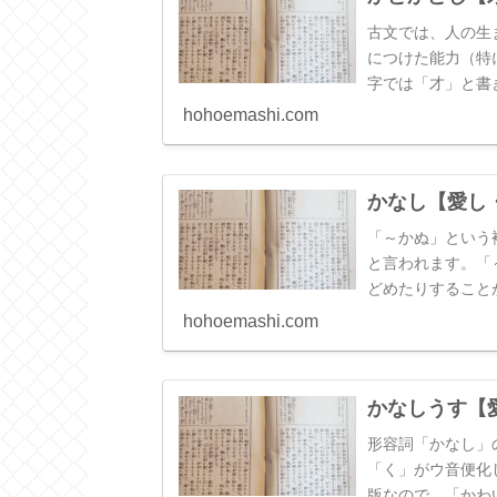
しおいても真っ先
さておき」などと
古文では、人の生
につけた能力（特
字では「才」と書
詞は、この「先天
hohoemashi.com
かなし【愛し
「～かぬ」という
と言われます。「
どめたりすること
似たように、「あ
hohoemashi.com
できない」という
る愛情」または「
かなしうす【
形容詞「かなし」
「く」がウ音便化
版なので、「かわ